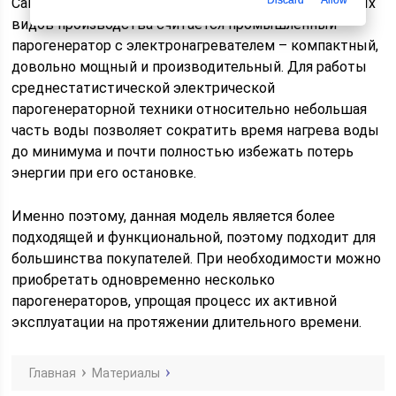
Discard
Allow
Самым удобным и эффективным сегодня для разных
видов производства считается промышленный
парогенератор с электронагревателем – компактный,
довольно мощный и производительный. Для работы
среднестатистической электрической
парогенераторной техники относительно небольшая
часть воды позволяет сократить время нагрева воды
до минимума и почти полностью избежать потерь
энергии при его остановке.
Именно поэтому, данная модель является более
подходящей и функциональной, поэтому подходит для
большинства покупателей. При необходимости можно
приобретать одновременно несколько
парогенераторов, упрощая процесс их активной
эксплуатации на протяжении длительного времени.
Главная
Материалы