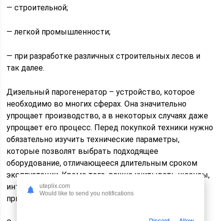
— строительной;
— легкой промышленности;
— при разработке различных строительных лесов и
так далее.
Дизельный парогенератор – устройство, которое
необходимо во многих сферах. Она значительно
упрощает производство, а в некоторых случаях даже
упрощает его процесс. Перед покупкой техники нужно
обязательно изучить технические параметры,
которые позволят выбрать подходящее
оборудование, отличающееся длительным сроком
эксплуатации. Кроме того, важно учитывать нюансы,
интересующие покупателей и касающиеся легкости
uteplix.com
Would like to send you notifications
применения техники.