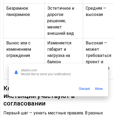
Безрамное
Эстетичное и
Средняя —
панорамное
дорогое
высокая
решение,
меняет
внешний вид
Вынос или с
Изменяется
Высокая —
изменением
габарит и
может
ограждения
нагрузка на
требоваться
балкон
проект и
заключение
uteplix.com
инженера
Would like to send you notifications
Кому обращаться и какие
Discard
Allow
инстанции участвуют в
согласовании
Первый шаг — узнать местные правила. В разных