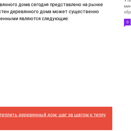
Уте
евянного дома сегодня представлено на рынке
мин
я стен деревянного дома может существенно
обр
аненными являются следующие:
0
теплить деревянный дом: шаг за шагом к теплу