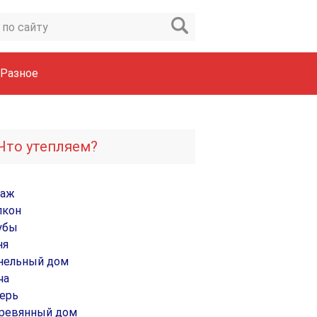
Разное
Что утепляем?
раж
лкон
убы
ня
нельный дом
ча
ерь
ревянный дом