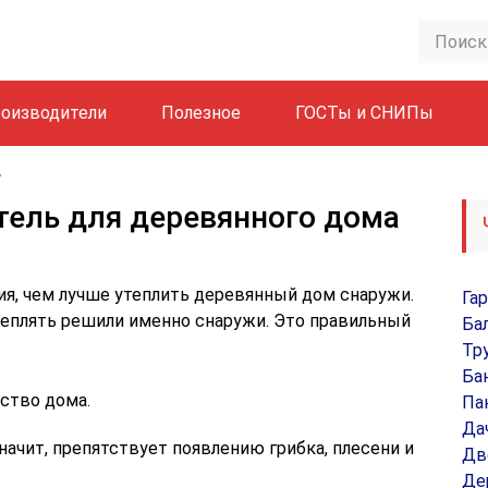
оизводители
Полезное
ГОСТы и СНИПы
тель для деревянного дома
ия, чем лучше утеплить деревянный дом снаружи.
Га
теплять решили именно снаружи. Это правильный
Ба
Тр
Ба
ство дома.
Па
Да
начит, препятствует появлению грибка, плесени и
Дв
Де