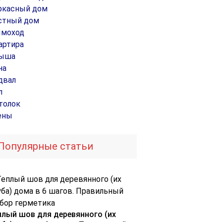
ркасный дом
стный дом
моход
артира
ыша
на
двал
л
толок
ены
Популярные статьи
плый шов для деревянного (их