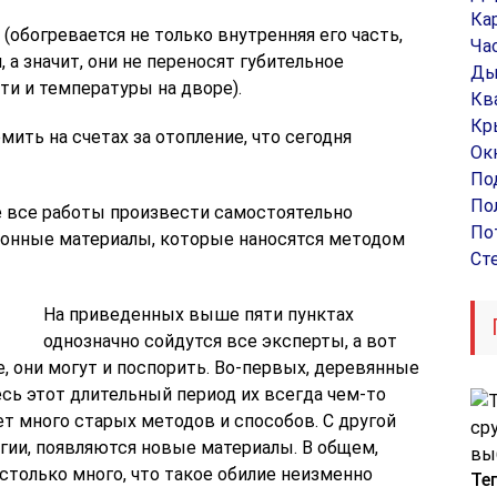
Ка
(обогревается не только внутренняя его часть,
Ча
 а значит, они не переносят губительное
Ды
и и температуры на дворе).
Кв
Кр
ить на счетах за отопление, что сегодня
Ок
По
По
 все работы произвести самостоятельно
По
ионные материалы, которые наносятся методом
Ст
На приведенных выше пяти пунктах
однозначно сойдутся все эксперты, а вот
е, они могут и поспорить. Во-первых, деревянные
есь этот длительный период их всегда чем-то
ет много старых методов и способов. С другой
огии, появляются новые материалы. В общем,
столько много, что такое обилие неизменно
Те