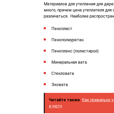
Материалов для утепления для дер
много, причем цена утеплителя дл
различаться. Наиболее распростр
Пенопласт.
Пенополиуретан.
Пеноплекс (полистирол).
Минеральная вата.
Стекловата.
Эковата.
Читайте также
Как правильно у
и уюту