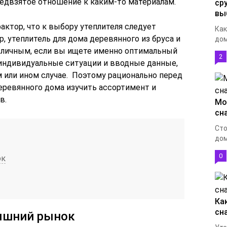
едвзятое отношение к каким-то материалам.
ср
вы
актор, что к выбору утеплителя следует
Как
, утеплитель для дома деревянного из бруса и
дом
зличным, если вы ищете именно оптимальный
2
 индивидуальные ситуации и вводные данные,
 или ином случае. Поэтому рационально перед
еревянного дома изучить ассортимент и
в.
Мо
сн
Сто
дом
0
ок
Ка
сн
няшний рынок