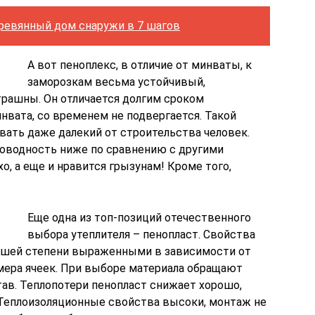
еревянный дом снаружи в 7 шагов
А вот пеноплекс, в отличие от минваты, к
заморозкам весьма устойчивый,
рашны. Он отличается долгим сроком
нвата, со временем не подвергается. Такой
вать даже далекий от строительства человек.
роводность ниже по сравнению с другими
о, а еще и нравится грызунам! Кроме того,
Еще одна из топ-позиций отечественного
выбора утеплителя – пенопласт. Свойства
ньшей степени выраженными в зависимости от
змера ячеек. При выборе материала обращают
тав. Теплопотери пенопласт снижает хорошо,
. Теплоизоляционные свойства высоки, монтаж не