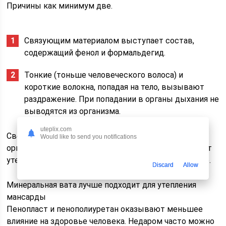
Причины как минимум две.
Связующим материалом выступает состав,
содержащий фенол и формальдегид.
Тонкие (тоньше человеческого волоса) и
короткие волокна, попадая на тело, вызывают
раздражение. При попадании в органы дыхания не
выводятся из организма.
uteplix.com
Свести к минимуму влияние этих факторов на
Would like to send you notifications
организм можно, если правильно смонтировать этот
утеплитель для крыши. Об этом мы поговорим ниже.
Discard
Allow
Минеральная вата лучше подходит для утепления
мансарды
Пенопласт и пенополиуретан оказывают меньшее
влияние на здоровье человека. Недаром часто можно