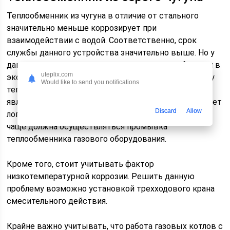
Теплообменник из чугуна в отличие от стального
значительно меньше коррозирует при
взаимодействии с водой. Соответственно, срок
службы данного устройства значительно выше. Но у
данного материала достаточно высокие требования в
uteplix.com
эксплуатации. Это связано с тем, что граница между
Would like to send you notifications
теплой и сильно нагретой частями теплообменника
является опасной зоной, в таких местах металл может
Discard
Allow
лопнуть. Во избежание данной проблемы как можно
чаще должна осуществляться промывка
теплообменника газового оборудования.
Кроме того, стоит учитывать фактор
низкотемпературной коррозии. Решить данную
проблему возможно установкой трехходового крана
смесительного действия.
Крайне важно учитывать, что работа газовых котлов с