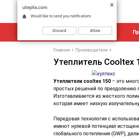
uteplix.com
Would like to send you notifications
Discard
Allow
Материалы
Объекты
Пр
Главная
Производители
Утеплитель Cooltex 
Утеплители cooltex 150
– это много
простых решений по преодолению 
Изготавливается из жесткого полии
которая имеет низкую излучательн
Передовая технология с использов
имеют нулевой потенциал истощени
глобального потепления (GWP), дел