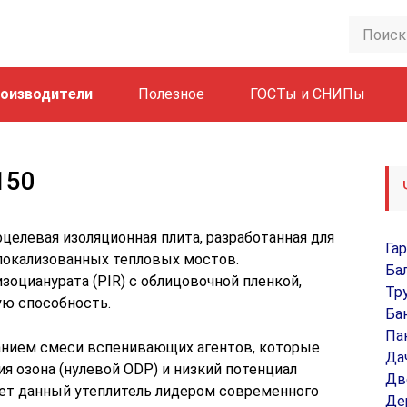
оизводители
Полезное
ГОСТы и СНИПы
150
целевая изоляционная плита, разработанная для
Га
локализованных тепловых мостов.
Ба
зоцианурата (PIR) с облицовочной пленкой,
Тр
ую способность.
Ба
Па
анием смеси вспенивающих агентов, которые
Да
я озона (нулевой ODP) и низкий потенциал
Дв
ает данный утеплитель лидером современного
Де