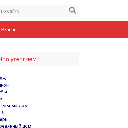
Разное
Что утепляем?
раж
лкон
убы
ня
нельный дом
ча
ерь
ревянный дом