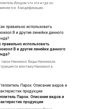
плитель Изодом что это и где он
меняется. 4 модификации...
к правильно использовать
ноизол B и другие линейки данного
енда?
 такое Наноизол. Виды Наноизола.
трукция по монтажу Наноизол а...
еплитель Парок. Описание видов и
рактеристик продукции