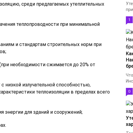
золяцию, среди предлагаемых утеплительных
Уте
при
1
начения теплопроводности при минимальной
аниям и стандартам строительных норм при
ов;
Ка
На
 (при необходимости сжимается до 20% от
бр
Что
Инс
с низкой излучательной способностью,
рактеристики теплоизоляции в пределах всего
0
я энергии для зданий и сооружений;
Ут
ха
ах.