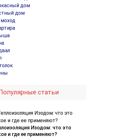
ркасный дом
стный дом
моход
артира
ыша
на
двал
л
толок
ены
Популярные статьи
плоизоляция Изодом: что это
кое и где ее применяют?