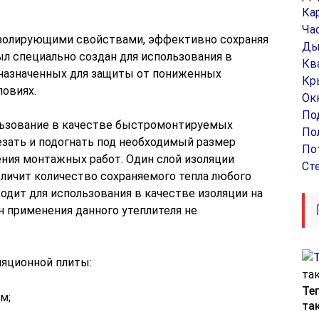
Ка
Ча
золирующими свойствами, эффективно сохраняя
Ды
л специально создан для использования в
Кв
дназначенных для защиты от пониженных
Кр
ловиях.
Ок
По
льзование в качестве быстромонтируемых
По
езать и подогнать под необходимый размер
По
ния монтажных работ. Один слой изоляции
Ст
еличит количество сохраняемого тепла любого
одит для использования в качестве изоляции на
он применения данного утеплителя не
яционной плиты:
Те
м;
та