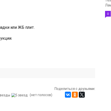
Тех
Лам
0
адки или ЖБ плит.
укции.
Поделиться с друзьями:
(нет голосов)