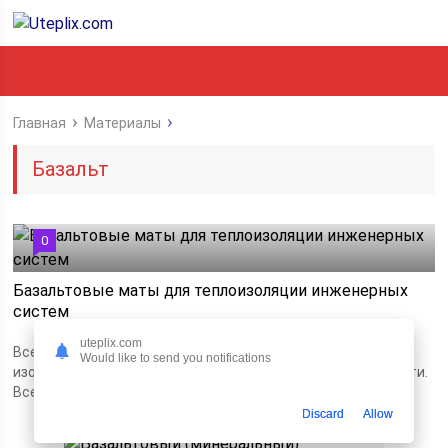
Главная
Материалы
Базальт
0
Базальтовые маты для теплоизоляции инженерных
систем
uteplix.com
Все о матах прошивных базальтовых для инженерной
Would like to send you notifications
изоляция и других целей. Размеры, применение,особенности.
Все в одном материале.
Discard
Allow