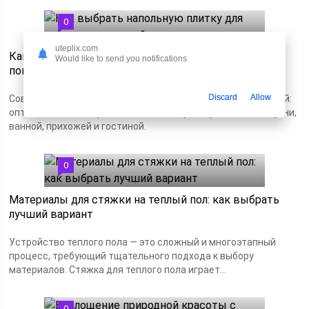
0
uteplix.com
Как выбрать напольную плитку для разных
Would like to send you notifications
помещений
Discard
Allow
Советы по выбору напольной плитки для разных помещений:
оптимальные материалы, дизайн и характеристики для кухни,
ванной, прихожей и гостиной.
0
Материалы для стяжки на теплый пол: как выбрать
лучший вариант
Устройство теплого пола — это сложный и многоэтапный
процесс, требующий тщательного подхода к выбору
материалов. Стяжка для теплого пола играет...
0