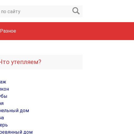
Разное
Что утепляем?
раж
лкон
убы
ня
нельный дом
ча
ерь
ревянный дом