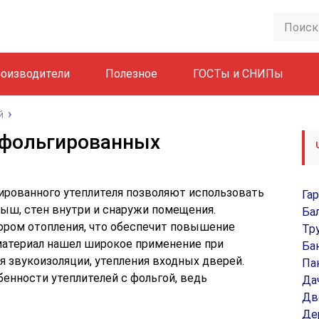
оизводители
Полезное
ГОСТы и СНИПы
й
 фольгированных
ированного утеплителя позволяют использовать
Га
рыш, стен внутри и снаружи помещения.
Ба
ором отопления, что обеспечит повышение
Тр
 материал нашел широкое применение при
Ба
я звукоизоляции, утепления входных дверей.
Па
енности утеплителей с фольгой, ведь
Да
Дв
Де