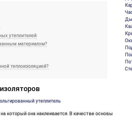
Ка
Ча
Ды
в
Кв
Кр
ных утеплителей
Ок
ованным материалом?
По
По
По
нной теплоизоляцией?
Ст
изоляторов
на который она наклеивается. В качестве основы