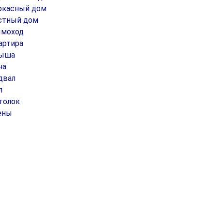
ркасный дом
стный дом
моход
артира
ыша
на
двал
л
толок
ены