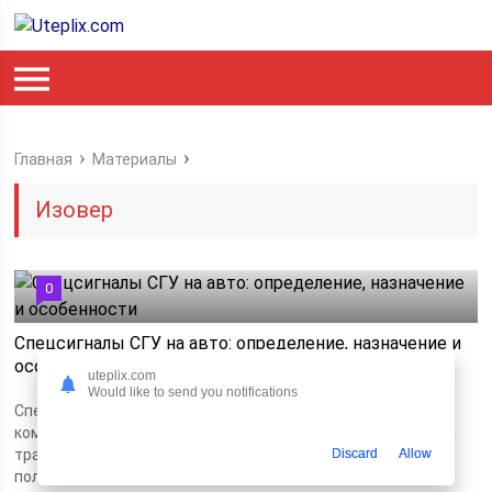
Главная
Материалы
Изовер
0
Спецсигналы СГУ на авто: определение, назначение и
особенности
uteplix.com
Would like to send you notifications
Спецсигналы СГУ на автомобилях представляют собой
комплекс звуковых и световых сигналов, установленных на
транспортных средствах экстренных служб, таких как
Discard
Allow
полиция,...