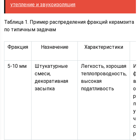
утепление и звукоизоляция
Таблица 1. Пример распределения фракций керамзита
по типичным задачам
Фракция
Назначение
Характеристики
5-10 мм
Штукатурные
Легкость, хорошая
Ид
смеси,
теплопроводность,
фа
декоративная
высокая
вн
засыпка
податливость
от
ра
по
ум
чт
сп
ра