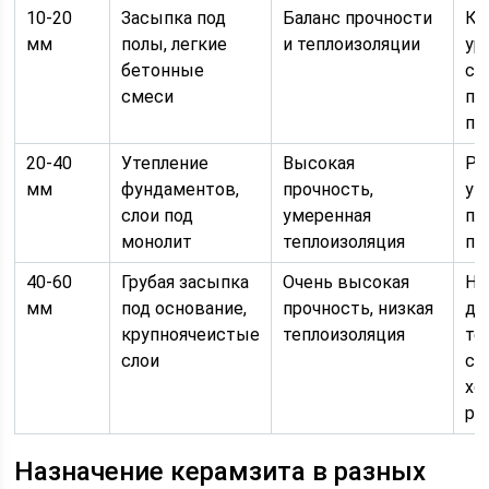
10-20
Засыпка под
Баланс прочности
Ко
мм
полы, легкие
и теплоизоляции
ур
бетонные
см
смеси
пе
по
20-40
Утепление
Высокая
Ра
мм
фундаментов,
прочность,
ук
слои под
умеренная
пл
монолит
теплоизоляция
пу
40-60
Грубая засыпка
Очень высокая
Ну
мм
под основание,
прочность, низкая
до
крупноячеистые
теплоизоляция
те
слои
св
хо
ре
Назначение керамзита в разных