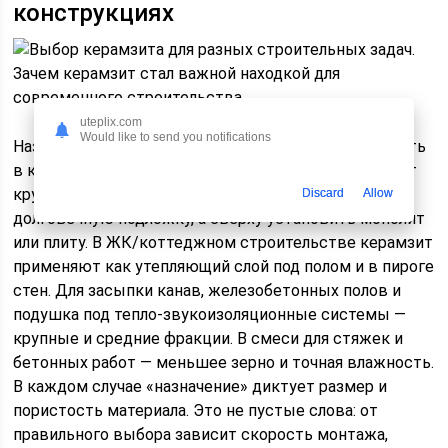
конструкциях
uteplix.com
Would like to send you notifications
Назначение — главное слово, которое должно звучать
в каждом выборе. Для фундамента часто выбирают
крупные фракции, чтобы создать прочную и
Discard
Allow
долговечную подложку, а сверху установить монолит
или плиту. В ЖК/коттеджном строительстве керамзит
применяют как утепляющий слой под полом и в пироге
стен. Для засыпки канав, железобетонных полов и
подушка под тепло-звукоизоляционные системы —
крупные и средние фракции. В смеси для стяжек и
бетонных работ — меньшее зерно и точная влажность.
В каждом случае «назначение» диктует размер и
пористость материала. Это не пустые слова: от
правильного выбора зависит скорость монтажа,