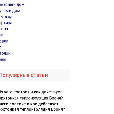
ркасный дом
стный дом
моход
артира
ыша
на
двал
л
толок
ены
Популярные статьи
 чего состоит и как действует
ерхтонкая теплоизоляция Броня?