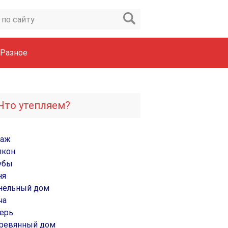
Разное
Что утепляем?
раж
лкон
убы
ня
нельный дом
ча
ерь
ревянный дом