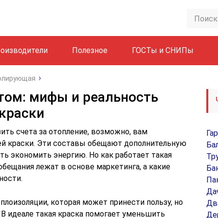
оизводители
Полезное
ГОСТы и СНИПы
золирующая
етом: мифы и реальность
краски
ить счета за отопление, возможно, вам
Га
ей краски. Эти составы обещают дополнительную
Ба
ть экономить энергию. Но как работает такая
Тр
 обещания лежат в основе маркетинга, а какие
Ба
ности.
Па
Да
плоизоляции, которая может принести пользу, но
Дв
 В идеале такая краска помогает уменьшить
Де