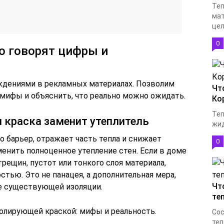
Теп
мат
цел
0
о говорят цифры и
ждениями в рекламных материалах. Позволим
Чт
 мифы и объяснить, что реально можно ожидать.
Ко
Теп
 краска заменит утеплитель
жид
о барьер, отражает часть тепла и снижает
0
менить полноценное утепление стен. Если в доме
рещин, пустот или тонкого слоя материала,
стью. Это не панацея, а дополнительная мера,
Чт
е существующей изоляции.
те
Сос
теп