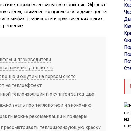
едствие, снизить затраты на отопление. Эффект
Ка
па стены, климата, толщины слоя и даже цвета
Ча
ся в мифах, реальности и практических шагах,
Ды
е решение.
Кв
Кр
Ок
По
По
цифры и производители
По
ска заменит утеплитель
Ст
овенно и ощутим на первом счёте
яют на теплоэффект
ной теплоизоляции и окупится за год-два
ажно знать про теплопотери и экономию
практические рекомендации и примеры
Из
св
ит рассматривать теплоизолирующую краску