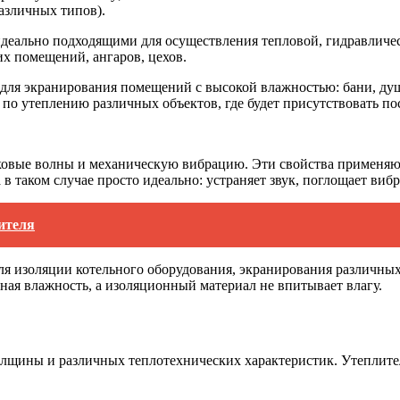
различных типов).
идеально подходящими для осуществления тепловой, гидравличе
их помещений, ангаров, цехов.
я экранирования помещений с высокой влажностью: бани, душев
по утеплению различных объектов, где будет присутствовать по
овые волны и механическую вибрацию. Эти свойства применяютс
 таком случае просто идеально: устраняет звук, поглощает вибр
ителя
изоляции котельного оборудования, экранирования различных к
ная влажность, а изоляционный материал не впитывает влагу.
олщины и различных теплотехнических характеристик. Утеплител