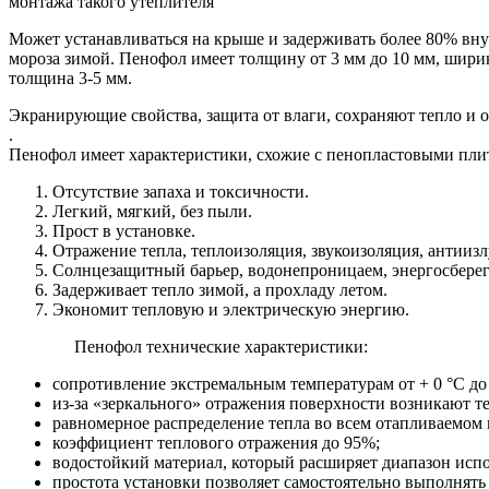
монтажа такого утеплителя
Может устанавливаться на крыше и задерживать более 80% внут
мороза зимой. Пенофол имеет толщину от 3 мм до 10 мм, шири
толщина 3-5 мм.
Экранирующие свойства, защита от влаги, сохраняют тепло и 
.
Пенофол имеет характеристики, схожие с пенопластовыми плит
Отсутствие запаха и токсичности.
Легкий, мягкий, без пыли.
Прост в установке.
Отражение тепла, теплоизоляция, звукоизоляция, антииз
Солнцезащитный барьер, водонепроницаем, энергосбере
Задерживает тепло зимой, а прохладу летом.
Экономит тепловую и электрическую энергию.
Пенофол технические характеристики:
сопротивление экстремальным температурам от + 0 °С до 
из-за «зеркального» отражения поверхности возникают
равномерное распределение тепла во всем отапливаемом 
коэффициент теплового отражения до 95%;
водостойкий материал, который расширяет диапазон испо
простота установки позволяет самостоятельно выполнять