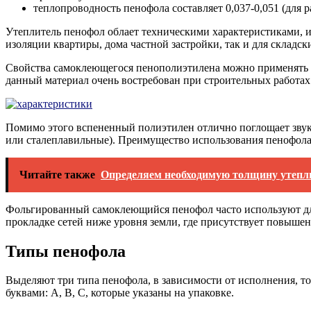
теплопроводность пенофола составляет 0,037-0,051 (для 
Утеплитель пенофол облает техническими характеристиками, 
изоляции квартиры, дома частной застройки, так и для складск
Свойства самоклеющегося пенополиэтилена можно применять дл
данный материал очень востребован при строительных работах 
Помимо этого вспененный полиэтилен отлично поглощает звук
или сталеплавильные). Преимущество использования пенофола в
Читайте также
Определяем необходимую толщину утепл
Фольгированный самоклеющийся пенофол часто используют для 
прокладке сетей ниже уровня земли, где присутствует повышен
Типы пенофола
Выделяют три типа пенофола, в зависимости от исполнения, т
буквами: А, В, С, которые указаны на упаковке.