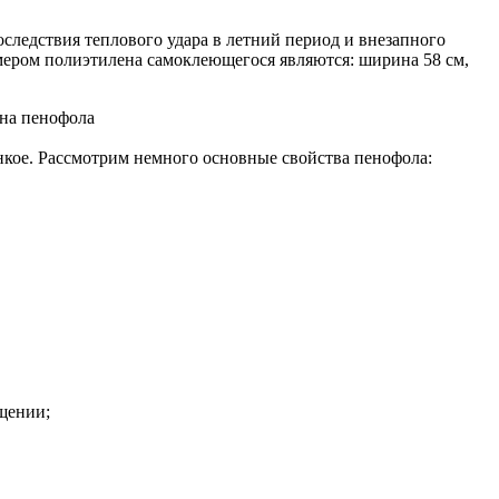
следствия теплового удара в летний период и внезапного
змером полиэтилена самоклеющегося являются: ширина 58 см,
ина пенофола
нкое. Рассмотрим немного основные свойства пенофола:
щении;