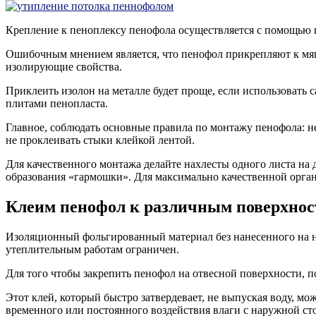
Крепление к пеноплексу пенофола осуществляется с помощью п
Ошибочным мнением является, что пенофол прикрепляют к мяг
изолирующие свойства.
Приклеить изолон на металле будет проще, если использовать
плитами пенопласта.
Главное, соблюдать основные правила по монтажу пенофола: не
не проклеивать стыки клейкой лентой.
Для качественного монтажа делайте нахлесты одного листа на
образования «гармошки». Для максимально качественной орга
Клеим пенофол к различным поверхно
Изоляционный фольгированный материал без нанесенного на не
утеплительным работам ограничен.
Для того чтобы закрепить пенофол на отвесной поверхности, п
Этот клей, который быстро затвердевает, не выпуская воду, м
временного или постоянного воздействия влаги с наружной ст