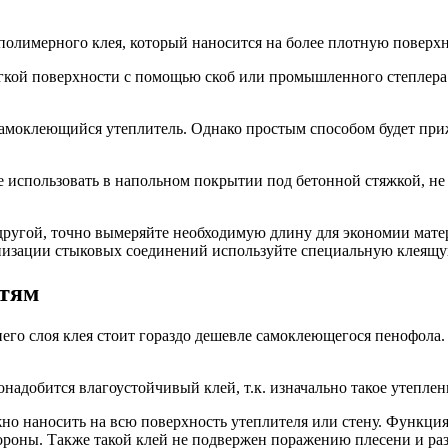
олимерного клея, который наносится на более плотную поверхн
кой поверхности с помощью скоб или промышленного степлера. 
 самоклеющийся утеплитель. Однако простым способом будет пр
 использовать в напольном покрытии под бетонной стяжкой, не 
 другой, точно вымеряйте необходимую длину для экономии мате
низации стыковых соединений используйте специальную клеящу
стям
го слоя клея стоит гораздо дешевле самоклеющегося пенофола.
онадобится влагоустойчивый клей, т.к. изначально такое утеплен
ожно наносить на всю поверхность утеплителя или стену. Функци
ороны. Также такой клей не подвержен поражению плесени и ра