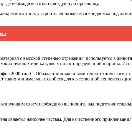
, где необходимо создать воздушную прослойку.
конкретного типа, у строителей называется «подложка под лам
ича
атериал с высокой степенью отражения, используется в животн
в узких рулонах или катушках полос определенной ширины. Испо
офол 2000 тип С. Обладает пониженными теплотехническими хар
дет таких минимальных свойств для качественной теплоизоляции.
ьгирующим слоем необходимо выполнить рад подготовительных о
теля является наиболее частым. Для качественного приклеивани