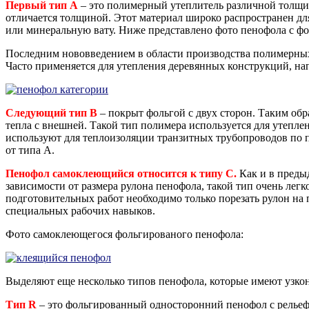
Первый тип А
– это полимерный утеплитель различной толщин
отличается толщиной. Этот материал широко распространен дл
или минеральную вату. Ниже представлено фото пенофола с фо
Последним нововведением в области производства полимерных
Часто применяется для утепления деревянных конструкций, на
Следующий тип В
– покрыт фольгой с двух сторон. Таким обр
тепла с внешней. Такой тип полимера используется для утепле
используют для теплоизоляции транзитных трубопроводов по 
от типа А.
Пенофол самоклеющийся относится к типу С.
Как и в предыд
зависимости от размера рулона пенофола, такой тип очень лег
подготовительных работ необходимо только порезать рулон на
специальных рабочих навыков.
Фото самоклеющегося фольгированого пенофола:
Выделяют еще несколько типов пенофола, которые имеют узко
Тип R
– это фольгированный односторонний пенофол с рельеф