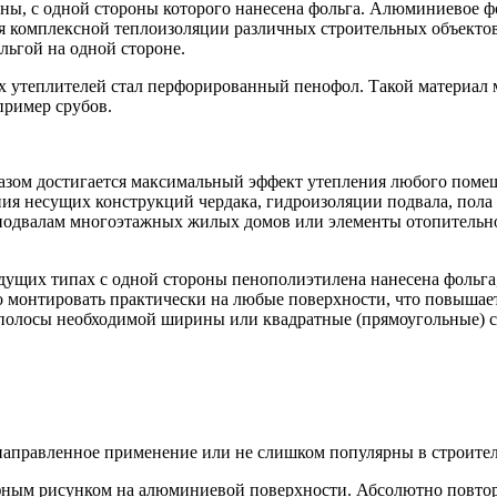
ы, с одной стороны которого нанесена фольга. Алюминиевое фол
я комплексной теплоизоляции различных строительных объектов
льгой на одной стороне.
 утеплителей стал перфорированный пенофол. Такой материал м
пример срубов.
азом достигается максимальный эффект утепления любого помеще
ния несущих конструкций чердака, гидроизоляции подвала, пола
подвалам многоэтажных жилых домов или элементы отопительно
ущих типах с одной стороны пенополиэтилена нанесена фольга,
ко монтировать практически на любые поверхности, что повышае
 полосы необходимой ширины или квадратные (прямоугольные) с
направленное применение или не слишком популярны в строител
ным рисунком на алюминиевой поверхности. Абсолютно повторяе