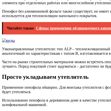
элемента при отделочных работах или многослойном утеплении
Пенофол без алюминиевой фольги также существует, не имеет 
используется для теплоизоляции напольного покрытия.
Читайте также
Сферы применения облицовочного кирп
Узконаправленные утеплители: тип ALP – теплоизоляционный м
аналогичный по характеристикам с типом В, изготавливается 
Часто на рынке строительных материалов можно встретить пен
лучшего. Перед покупкой стоит задуматься – достаточно ли бу
Просто укладываем утеплитель
Применение пенофола обширно. Для монтажа утеплителя с фол
будет утепляться.
Использование пенофола в деревянном доме в качестве утепли
шлифовальной машинкой.