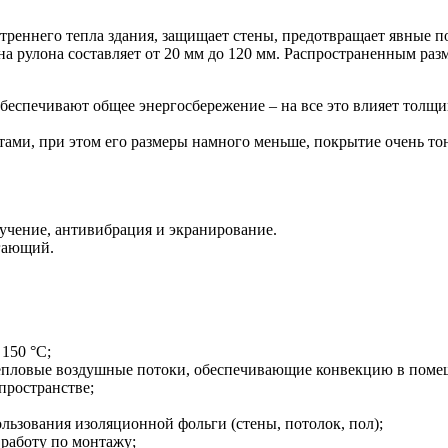
реннего тепла здания, защищает стены, предотвращает явные по
на рулона составляет от 20 мм до 120 мм. Распространенным ра
обеспечивают общее энергосбережение – на все это влияет толщ
ами, при этом его размеры намного меньше, покрытие очень то
лучение, антивибрация и экранирование.
гающий.
150 °С;
 тепловые воздушные потоки, обеспечивающие конвекцию в поме
пространстве;
льзования изоляционной фольги (стены, потолок, пол);
 работу по монтажу;