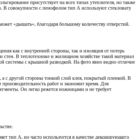
ьгирование присутствует на всех типах утеплителя, но также
. В совокупности с пенофолом тип А используют стекловату
ожет «дышать», благодаря большому количеству отверстий.
ния как с внутренней стороны, так и изоляция от потерь
 и стен. В теплотехнике и жилищном хозяйстве такой материал
й системы с крышной разводкой. На фото явно видно отличие
 а с другой стороны тонкий слой клея, покрытый пленкой. В
т производительность работ и экономит время. Для
егменты. Он легко режется ножницами и не требует
ьстве.
т тип А, но часто используется в качестве декорирующего