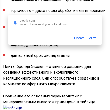
горючесть – даже после обработки антипиренами
относится к группе горючих материалов;
uteplix.com
Would like to send you notifications
простота обработки и укладки – нарезка
производится подручным инструментом, в
Discard
Allow
процессе работ не требуются меры
индивидуальной защиты;
длительный срок эксплуатации.
Плиты бренда Эколен – отличное решение для
создания эффективного и экологичного
изоляционного слоя. Они способствует созданию в
комнатах комфортного микроклимата.
Сравнение его основных характеристик с
минераловатным аналогом приведено в таблице.