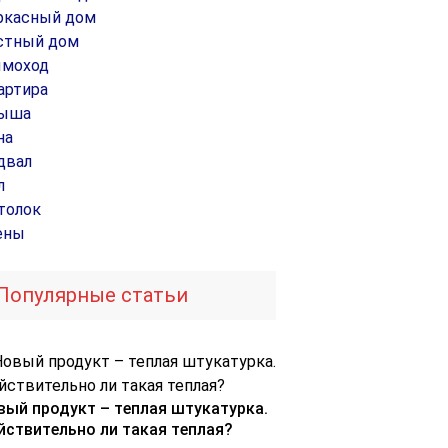
ркасный дом
стный дом
моход
артира
ыша
на
двал
л
толок
ены
Популярные статьи
вый продукт – теплая штукатурка.
йствительно ли такая теплая?