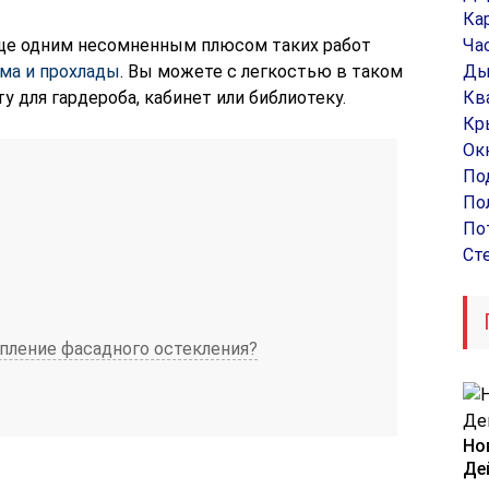
Ка
ще одним несомненным плюсом таких работ
Ча
ума и прохлады
. Вы можете с легкостью в таком
Ды
 для гардероба, кабинет или библиотеку.
Кв
Кр
Ок
По
По
По
Ст
епление фасадного остекления?
Но
Де