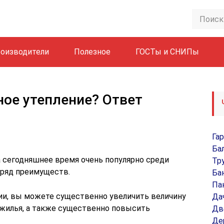
оизводители
Полезное
ГОСТы и СНИПы
ное утепление? Ответ
Га
Ба
а сегодняшнее время очень популярно среди
Тр
 ряд преимуществ.
Ба
Па
ии, вы можете существенно увеличить величину
Да
 жилья, а также существенно повысить
Дв
Де