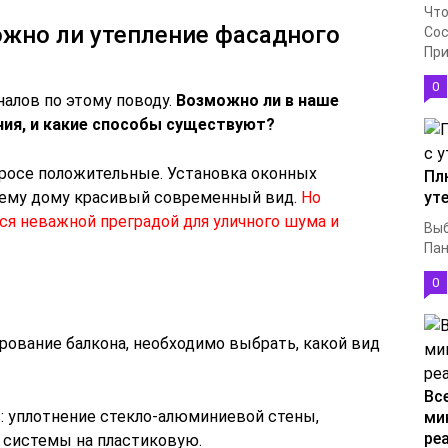
Что
ожно ли утепление фасадного
Сос
При
0
алов по этому поводу.
Возможно ли в наше
ния, и какие способы существуют?
росе положительные. Установка оконных
Пл
сему дому красивый современный вид.
Но
ут
ся неважной преградой для уличного шума и
Выб
Пан
0
рование балкона, необходимо выбрать, какой вид
Вс
: уплотнение стекло-алюминиевой стены,
ми
ре
й системы на пластиковую.