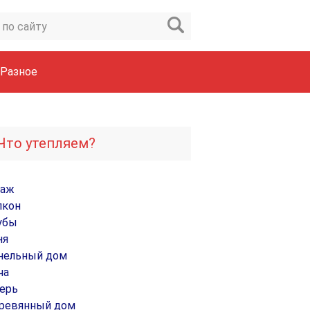
Разное
Что утепляем?
раж
лкон
убы
ня
нельный дом
ча
ерь
ревянный дом