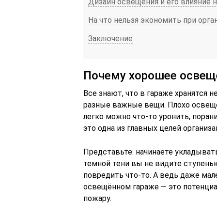
Дизайн освещения и его влияние н
На что нельзя экономить при орг
Заключение
Почему хорошее освеще
Все знают, что в гараже хранятся н
разные важные вещи. Плохо освеще
легко можно что-то уронить, поран
это одна из главных целей организ
Представьте: начинаете укладывать
темной тени вы не видите ступеньк
повредить что-то. А ведь даже мал
освещённом гараже — это потенциа
пожару.