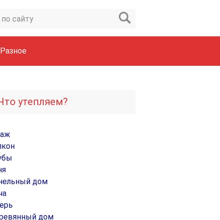
Разное
Что утепляем?
раж
лкон
убы
ня
нельный дом
ча
ерь
ревянный дом