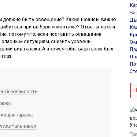
Ка
Ча
им должно быть освещение? Какие нюансы важно
Ды
ошибиться при выборе и монтаже? Ответы на эти
Кв
но, потому что, если поставить освещение
Кр
к опасным ситуациям, снизить уровень
Ок
шний вид гаража. А я хочу, чтобы ваш гараж был
По
 глаз.
По
По
Ст
ог безопасности
ража
ки для гаража
Ут
я светильников
При