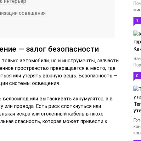
а интерьер
Поч
мин
анизации освещения
1
ние — залог безопасности
Ка
Зач
е только автомобили, но и инструменты, запчасти,
Пор
нное пространство превращается в место, где
иться или утерять важную вещь. Безопасность —
0
ации системы освещения.
 велосипед или вытаскивать аккумулятор, а в
Те
у или провода. Есть риск споткнуться или
ут
енькая искра или оголённый кабель в плохо
Гот
льная опасность, которая может привести к
кон
кры