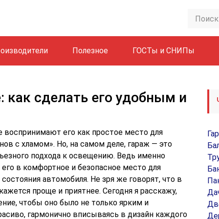
оизводители
Полезное
ГОСТы и СНИПы
: как сделать его удобным и
ие воспринимают его как простое место для
Га
ов с хламом». Но, на самом деле, гараж — это
Ба
рьезного подхода к освещению. Ведь именно
Тр
его в комфортное и безопасное место для
Ба
состояния автомобиля. Не зря же говорят, что в
Па
ажется проще и приятнее. Сегодня я расскажу,
Да
ние, чтобы оно было не только ярким и
Дв
расиво, гармонично вписываясь в дизайн каждого
Де