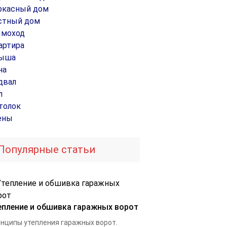
ркасный дом
стный дом
моход
артира
ыша
на
двал
л
толок
ены
Популярные статьи
епление и обшивка гаражных ворот
нципы утепления гаражных ворот.