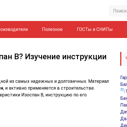
оизводители
Полезное
ГОСТы и СНИПы
пан В? Изучение инструкции
Га
дной из самых надежных и долговечных. Материал
Ба
ен
, и активно применяется в строительстве.
еристики Изоспан B, инструкцию по его
Ба
Па
Да
Дв
Де