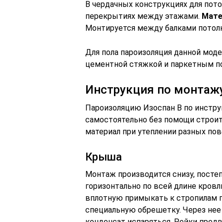
В чердачных конструкциях для пото
перекрытиях между этажами.
Мате
Монтируется между балками потолк
Для пола пароизоляция данной мод
цементной стяжкой и паркетным п
Инструкция по монтажу
Пароизоляцию Изоспан В по инстр
самостоятельно без помощи строит
материал при утеплении разных пов
Крыша
Монтаж производится снизу, посте
горизонтально по всей длине кров
вплотную примыкать к стропилам 
специальную обрешетку. Через нее
конденсат испаряться. Рейки пред