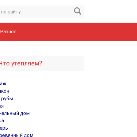
Разное
Что утепляем?
раж
лкон
Трубы
ня
нельный дом
ча
ерь
ревянный дом