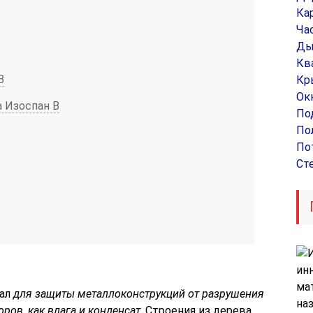
Ка
Ча
Ды
Кв
В
Кр
Ок
 Изоспан В
По
По
По
Ст
иал
для защиты металлоконструкций от разрушения
ров, как влага и конденсат
. Строения из дерева