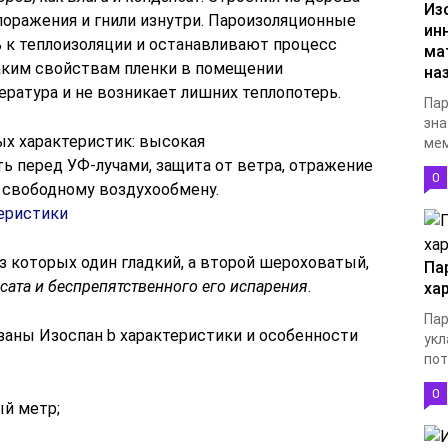
Из
поражения и гнили изнутри. Пароизоляционные
ин
 к теплоизоляции и останавливают процесс
ма
таким свойствам пленки в помещении
на
ратура и не возникает лишних теплопотерь.
Пар
зна
ых характеристик: высокая
мем
ь перед УФ-лучами, защита от ветра, отражение
0
 свободному воздухообмену.
з которых один гладкий, а второй шероховатый,
Па
ата и беспрепятственного его испарения
.
ха
Пар
заны Изоспан b характеристики и особенности
укл
пот
0
ый метр;