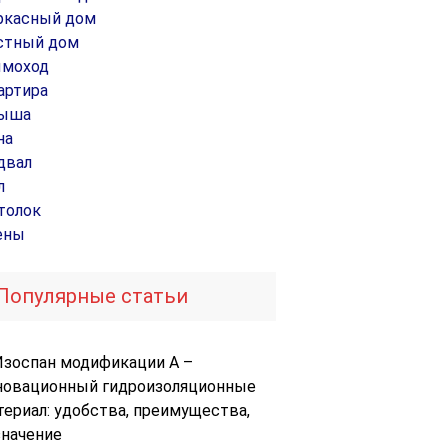
ркасный дом
стный дом
моход
артира
ыша
на
двал
л
толок
ены
Популярные статьи