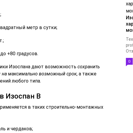
;
Из
ха
квадратный метр в сутки;
мо
Тех
.;
pro
Отз
до +80 градусов.
0
стики Изоспана дают возможность
сохранить
я на максимально возможный срок
, а также
ений любого типа.
в Изоспан В
применяется в таких строительно-монтажных
ль и чердаков;