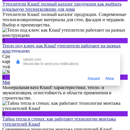
Утеплители Knauf: полный каталог продукции как выбрать
идеальную теплоизоляцию для дома
Утеплители Knauf: полный каталог продукции. Современные
теплоизоляционные материалы для стен, фасадов и чердаков.
Выбор и преимущества.
0
Тепло под ключ: как Knauf утеплители работают на разных
конструкциях
Сравнение утеплителей Knauf для разных конструкций:
uteplix.com
каркасные дома, монолит, утепление стен и крыш, выбор
Would like to send you notifications
толщины и характеристик.
0
Discard
Allow
Минеральная вата Knauf: характеристики и применение
Минеральная вата Knauf: характеристики, тепло- и
звукоизоляция, огнестойкость и области применения в
строительстве.
0
Тайна тепла в стенах: как работают технологии монтажа
утеплителей Knauf
Современные технологии монтажа утеплителей Knauf: