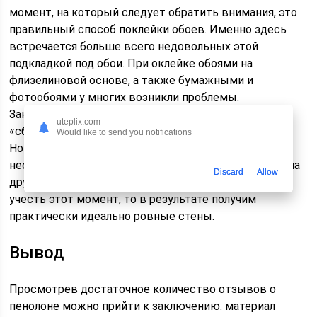
момент, на который следует обратить внимания, это
правильный способ поклейки обоев. Именно здесь
встречается больше всего недовольных этой
подкладкой под обои. При оклейке обоями на
флизелиновой основе, а также бумажными и
фотообоями у многих возникли проблемы.
Заключаются они в том, что при высыхании обои
uteplix.com
«сбегаются» и при этом возникают щели на стыках.
Would like to send you notifications
Но этих неприятностей можно избежать. Для этого
необходимо клеить обои немного накладывая друг на
Discard
Allow
друга. Также не стоит их сильно разглаживать. Если
учесть этот момент, то в результате получим
практически идеально ровные стены.
Вывод
Просмотрев достаточное количество отзывов о
пенолоне можно прийти к заключению: материал