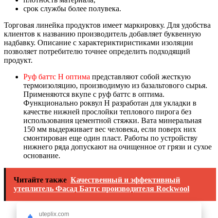
срок службы более полувека.
Торговая линейка продуктов имеет маркировку. Для удобства
клиентов к названию производитель добавляет буквенную
надбавку. Описание с характериктиристиками изоляции
позволяет потребителю точнее определить подходящий
продукт.
Руф баттс Н оптима
представляют собой жесткую
термоизоляцию, производимую из базальтового сырья.
Применяются вкупе с руф баттс в оптима.
Функционально роквул Н разработан для укладки в
качестве нижней прослойки теплового пирога без
использования цементной стяжки. Вата минеральная
150 мм выдерживает вес человека, если поверх них
смонтирован еще один пласт. Работы по устройству
нижнего ряда допускают на очищенное от грязи и сухое
основание.
Читайте также
Качественный и эффективный
утеплитель Фасад Баттс производителя Rockwool
uteplix.com