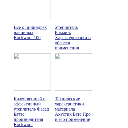
Все о цилиндрах
Утеплитель
навивных
Рокмин.
Rockwool 100
Характеристики и
области
применения
Качественный и
Технические
эффективный
характристики
утеплитель Фасад
материала
Баттс
Акустик Батс Про
производителя
и его применение
Rockwool