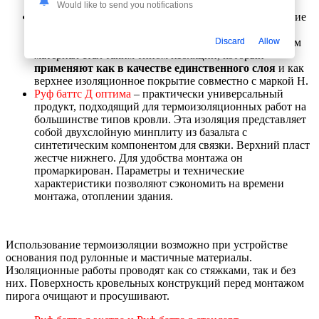
Would like to send you notifications
Марка В оптима
– базальтовые минплиты, обладающие
повышенными жесткостными и гидрофобными
Discard
Allow
параметрами. Благодаря свойствам и характеристикам
материал стал таким типом изоляции, который
применяют как в качестве единственного слоя
и как
верхнее изоляционное покрытие совместно с маркой Н.
Руф баттс Д оптима
– практически универсальный
продукт, подходящий для термоизоляционных работ на
большинстве типов кровли. Эта изоляция представляет
собой двухслойную минплиту из базальта с
синтетическим компонентом для связки. Верхний пласт
жестче нижнего. Для удобства монтажа он
промаркирован. Параметры и технические
характеристики позволяют сэкономить на времени
монтажа, отоплении здания.
Использование термоизоляции возможно при устройстве
основания под рулонные и мастичные материалы.
Изоляционные работы проводят как со стяжками, так и без
них. Поверхность кровельных конструкций перед монтажом
пирога очищают и просушивают.