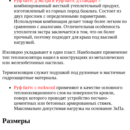
Руф баттс д экстра и Руф баттс д стандарт
–
комбинированный жесткий утеплительный продукт,
изготовленный из горных пород базальта. Состоит из
двух прослоек с определенными параметрами.
Используемая комбинация делает товар более легким по
сравнению с аналогами. Отличительная особенность
утеплителя экстра заключается в том, что он более
прочный, поэтому подходит для крыш под высокой
нагрузкой.
Изоляцию укладывают в один пласт. Наибольшее применение
тип теплоизолятора нашел в конструкциях из металлических
или железобетонных настилах.
Термоизоляция служит подушкой под рулонные и мастичные
гидрозащитные материалы.
Руф баттс с rockwool
применяют в качестве основного
теплоизоляционного слоя на поверхности кровли,
поверх которого проводят устройство песчано-
цементных или бетонных армированных стяжек.
Максимально допустимая нагрузка на основание 3кПа.
Размеры