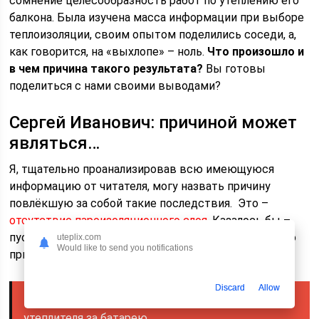
сомнение целесообразность работ по утеплению его
балкона. Была изучена масса информации при выборе
теплоизоляции, своим опытом поделились соседи, а,
как говорится, на «выхлопе» – ноль.
Что произошло и
в чем причина такого результата?
Вы готовы
поделиться с нами своими выводами?
Сергей Иванович: причиной может
являться…
Я, тщательно проанализировав всю имеющуюся
информацию от читателя, могу назвать причину
повлёкшую за собой такие последствия. Это –
отсутствие пароизоляционного слоя
. Казалось бы –
пустяк, а столько неприятностей! Потратить на него
uteplix.com
Would like to send you notifications
придется не так уж и много, а результат – на лицо.
Discard
Allow
Читайте также
Особенности монтажа
утеплителя за батарею