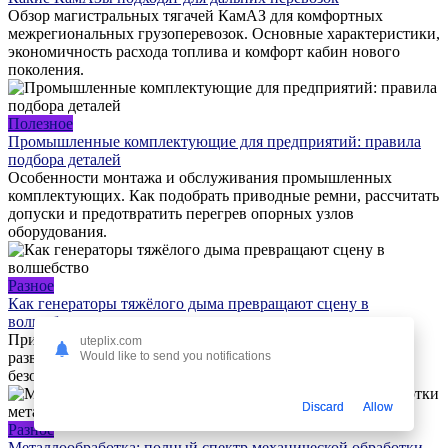
Обзор магистральных тягачей КамАЗ для комфортных
межрегиональных грузоперевозок. Основные характеристики,
экономичность расхода топлива и комфорт кабин нового
поколения.
Полезное
Промышленные комплектующие для предприятий: правила
подбора деталей
Особенности монтажа и обслуживания промышленных
комплектующих. Как подобрать приводные ремни, рассчитать
допуски и предотвратить перегрев опорных узлов
оборудования.
Разное
Как генераторы тяжёлого дыма превращают сцену в
волшебство
Применение генераторов тяжёлого дыма в индустрии
uteplix.com
Would like to send you notifications
развлечений: театры, кино, концерты — эффекты,
безопасность и выбор оборудования.
Discard
Allow
Разное
Металлообработка: полный спектр механической обработки