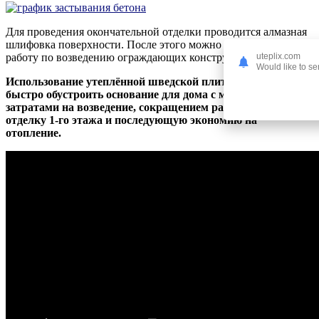
Для проведения окончательной отделки проводится алмазная
шлифовка поверхности. После этого можно производить
uteplix.com
работу по возведению ограждающих конструкций.
Would like to se
Использование
утеплённой шведской плиты
позволяет
быстро обустроить основание для дома с минимальными
затратами на возведение, сокращением расходов на
отделку 1-го этажа и последующую экономию на
отопление.