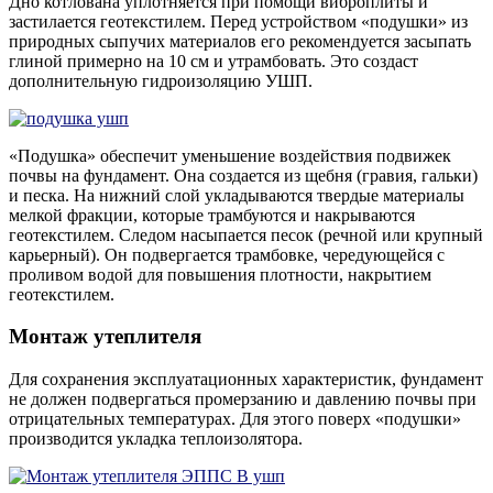
Дно котлована уплотняется при помощи виброплиты и
застилается геотекстилем. Перед устройством «подушки» из
природных сыпучих материалов его рекомендуется засыпать
глиной примерно на 10 см и утрамбовать. Это создаст
дополнительную гидроизоляцию УШП.
«Подушка» обеспечит уменьшение воздействия подвижек
почвы на фундамент. Она создается из щебня (гравия, гальки)
и песка. На нижний слой укладываются твердые материалы
мелкой фракции, которые трамбуются и накрываются
геотекстилем. Следом насыпается песок (речной или крупный
карьерный). Он подвергается трамбовке, чередующейся с
проливом водой для повышения плотности, накрытием
геотекстилем.
Монтаж утеплителя
Для сохранения эксплуатационных характеристик, фундамент
не должен подвергаться промерзанию и давлению почвы при
отрицательных температурах. Для этого поверх «подушки»
производится укладка теплоизолятора.