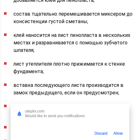
добавляется клей для пенопласта;
состав тщательно перемешивается миксером до
консистенции густой сметаны;
клей наносится на лист пенопласта в нескольких
местах и разравнивается с помощью зубчатого
шпателя;
лист утеплителя плотно прижимается к стенке
фундамента;
вставка последующего листа производится в
замок предыдущего, если он предусмотрен;
лист приклеивается к стенке путем прижатия
uteplix.com
материала;
Would like to send you notifications
пенопласт покрывается мембраной из ПВХ;
Discard
Allow