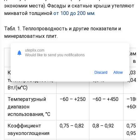
экономии места). Фасады и скатные крыши утепляют
минватой толщиной
от 100 до 200 мм
.
Табл. 1. Теплопроводность и другие показатели и
минераловатных плит.
uteplix.com
Параметр
Шлаковата
Стекловата
Каме
Would like to send you notifications
ва
Коэффициент
0,46 – 0,48
0,038 –
0,032
Discard
Allow
теплопроводности,
0,046
0,046
Вт/(м°C)
Температурный
–60 – +250
–60 – +450
–180 
диапазон
+600
использования, °С
Коэффициент
0,75 – 0,82
0,8 – 0,92
0,75 
звукопоглощения
0,95