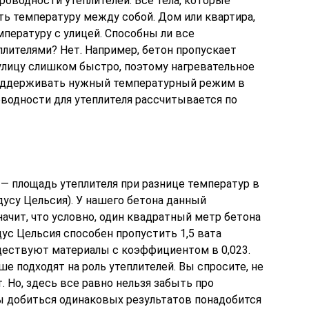
оводности утеплителей. Все тела, которые
ть температуру между собой. Дом или квартира,
мпературу с улицей. Способны ли все
лителями? Нет. Например, бетон пропускает
 улицу слишком быстро, поэтому нагревательное
поддерживать нужный температурный режим в
одности для утеплителя рассчитывается по
2 — площадь утеплителя при разнице температур в
дусу Цельсия). У нашего бетона данный
начит, что условно, один квадратный метр бетона
дус Цельсия способен пропустить 1,5 вата
уществуют материалы с коэффициентом в 0,023.
ше подходят на роль утеплителей. Вы спросите, не
. Но, здесь все равно нельзя забыть про
 добиться одинаковых результатов понадобится