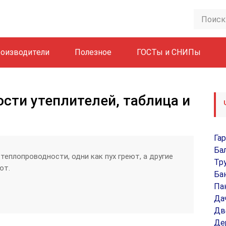
оизводители
Полезное
ГОСТы и СНИПы
сти утеплителей, таблица и
Га
Ба
еплопроводности, одни как пух греют, а другие
Тр
ют.
Ба
Па
Да
Дв
Де