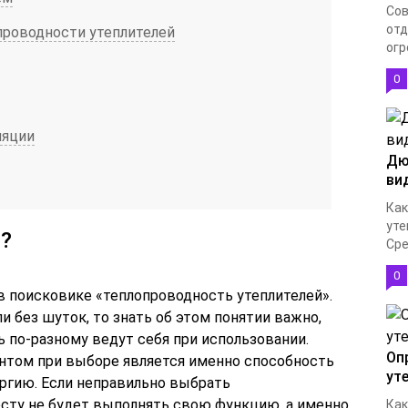
Сов
отд
опроводности утеплителей
огр
0
ляции
Дю
ви
Как
уте
о?
Сре
0
в поисковике «теплопроводность утеплителей».
и без шуток, то знать об этом понятии важно,
 по-разному ведут себя при использовании.
Оп
нтом при выборе является именно способность
ут
ргию. Если неправильно выбрать
сту не будет выполнять свою функцию, а именно
Как