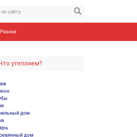
Разное
Что утепляем?
раж
лкон
убы
ня
нельный дом
ча
ерь
ревянный дом