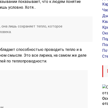
зывании показывает, что к людям понятие
Ка
ишь условно. Хотя…
Ча
Ды
Кв
т, она лишь сохраняет тепло, которое
Кр
ловека.
Ок
По
По
 обладает способностью проводить тепло и в
По
ьном смысле. Это все лирика, на самом же деле
Ст
ей по теплопроводности.
Ос
от
ем