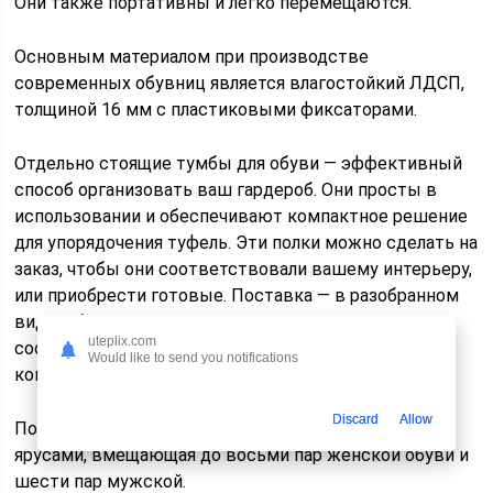
Они также портативны и легко перемещаются.
Основным материалом при производстве
современных обувниц является влагостойкий ЛДСП,
толщиной 16 мм с пластиковыми фиксаторами.
Отдельно стоящие тумбы для обуви — эффективный
способ организовать ваш гардероб. Они просты в
использовании и обеспечивают компактное решение
для упорядочения туфель. Эти полки можно сделать на
заказ, чтобы они соответствовали вашему интерьеру,
или приобрести готовые. Поставка — в разобранном
виде. Сборку можете произвести сами, если имеете
uteplix.com
соответствующие навыки. Более того, в каждом
Would like to send you notifications
комплекте есть схема сборки.
Discard
Allow
Популярным вариантом является обувница с двумя
ярусами, вмещающая до восьми пар женской обуви и
шести пар мужской.