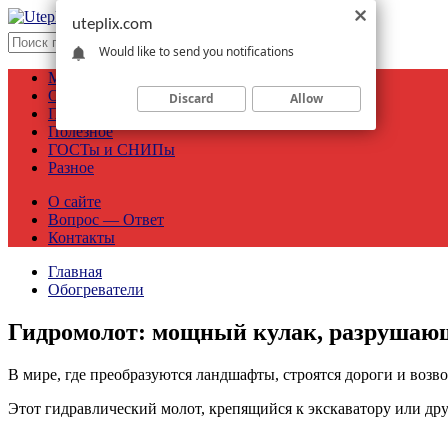
uteplix.com
Would like to send you notifications
Материалы
Объекты
Discard
Allow
Производители
Полезное
ГОСТы и СНИПы
Разное
О сайте
Вопрос — Ответ
Контакты
Главная
Обогреватели
Гидромолот: мощный кулак, разрушаю
В мире, где преобразуются ландшафты, строятся дороги и возво
Этот гидравлический молот, крепящийся к экскаватору или др