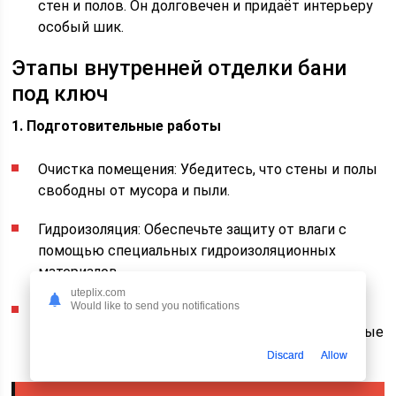
стен и полов. Он долговечен и придаёт интерьеру
особый шик.
Этапы внутренней отделки бани
под ключ
1. Подготовительные работы
Очистка помещения: Убедитесь, что стены и полы
свободны от мусора и пыли.
Гидроизоляция: Обеспечьте защиту от влаги с
помощью специальных гидроизоляционных
материалов.
uteplix.com
Would like to send you notifications
Электрика и сантехника: На этом этапе
прокладываются электрические и водопроводные
системы.
Discard
Allow