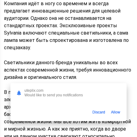
Компания идёт в ногу со временем и всегда
предлагает инновационные решения для целевой
аудитории. Однако она не останавливается на
стандартных проектах. Эксклюзивные проекты
Sylvania включают специальные светильники, а сама
лампа может быть спроектирована и изготовлена ​​по
спецзаказу.
Светильники данного бренда уникальны во всех
аспектах современной жизни, требуя инновационного
дизайна и оригинального стиля.
uteplix.com
В последние годы невероятно актуальны такие
Would like to send you notifications
элементы, как ландшафтный дизайн, парковая
архитектура, индивидуальное проектирование
Discard
Allow
бассейнов. Они занимают довольно важную нишу в
современной жизни. Мы все хотим жить комфортной
и мирной жизнью. А как же приятно, когда во дворе
или на дачном участке сверкают относительно