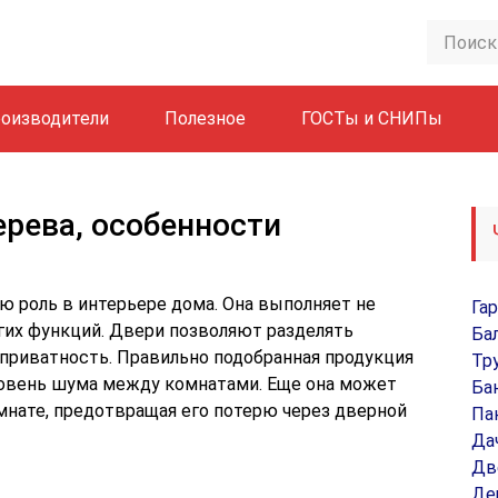
оизводители
Полезное
ГОСТы и СНИПы
ерева, особенности
 роль в интерьере дома. Она выполняет не
Га
угих функций. Двери позволяют разделять
Ба
 приватность. Правильно подобранная продукция
Тр
овень шума между комнатами. Еще она может
Ба
мнате, предотвращая его потерю через дверной
Па
Да
Дв
Де