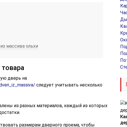
Ка
Ча
Ды
Кв
Кр
Ок
из массива ольхи
По
По
По
 товара
Ст
ую дверь на
/dveri_iz_massiva/
следует учитывать несколько
влены из разных материалов, каждый из которых
достатки.
Ка
де
твовать размерам дверного проема, чтобы