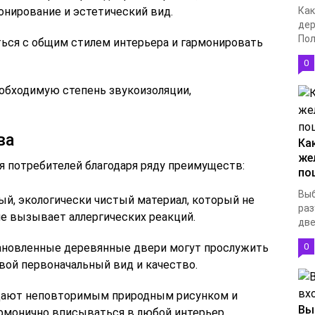
нирование и эстетический вид.
Как
дер
Пол
ться с общим стилем интерьера и гармонировать
0
обходимую степень звукоизоляции,
ва
Ка
же
я потребителей благодаря ряду преимуществ:
по
Выб
ый, экологически чистый материал, который не
раз
е вызывает аллергических реакций.
две
ановленные деревянные двери могут прослужить
0
свой первоначальный вид и качество.
адают неповторимым природным рисунком и
Вы
армонично вписываться в любой интерьер.