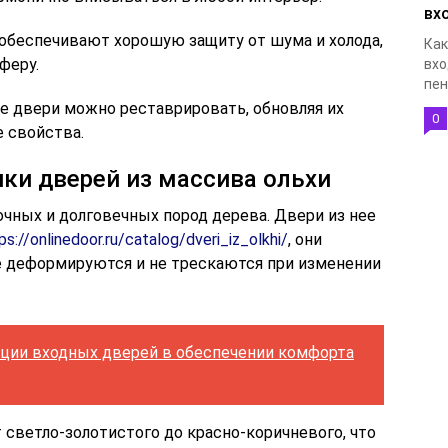
вх
беспечивают хорошую защиту от шума и холода,
Как
феру.
вхо
пен
е двери можно реставрировать, обновляя их
0
 свойства.
ки дверей из массива ольхи
очных и долговечных пород дерева. Двери из нее
ps://onlinedoor.ru/catalog/dveri_iz_olkhi/
, они
е деформируются и не трескаются при изменении
яции входных дверей в обеспечении комфорта
 светло-золотистого до красно-коричневого, что