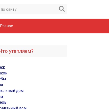
Разное
Что утепляем?
раж
лкон
убы
ня
нельный дом
ча
ерь
ревянный дом