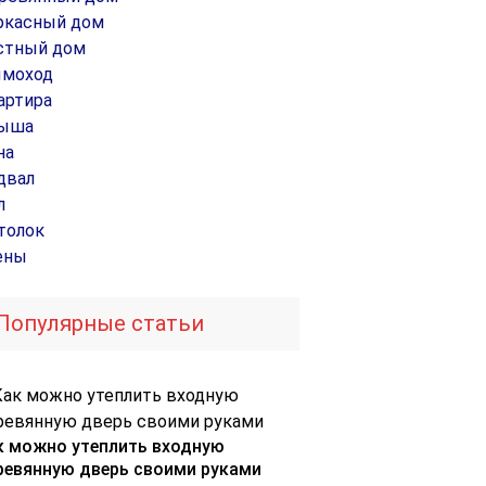
ркасный дом
стный дом
моход
артира
ыша
на
двал
л
толок
ены
Популярные статьи
к можно утеплить входную
ревянную дверь своими руками