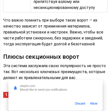
препятствуя взлому или
несанкционированному доступу
Что важно помнить при выборе таких ворот — их
качество зависит от применения материалов,
правильной установки и настроек. Важно, чтобы все
части работали синхронно, без задержек и заеданий,
тогда эксплуатация будет долгой и безотказной.
Плюсы секционных ворот
Эта система заслужила свою популярность не просто
так. Вот несколько ключевых преимуществ, которые
делают их привлекательными для вас.
uteplix.com
Would like to send you notifications
Компактность — ворота практически не
занимают места при открытии, их можно
Discard
Allow
устанавливать даже в узких гаражах.