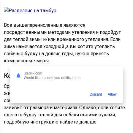
Все вышеперечисленные являются
посредственными методами утепления и подойдут
для теплой зимы и/или временного утепления. Если
зима намечается холодной ,а вы хотите утеплить
собачью будку на долгие годы, нужно принять
комплексные меры.
uteplix.com
Комплексная теплоизоляция
Would like to send you notifications
Сразу стоит оговориться, что можно приобрести
жилище для собаки. Такая утепленная будка для
Discard
Allow
собаки будет стоить от 5 до 30 тысяч рублей. Цена
зависит от размера и материала. Однако, если хотите
сделать будку теплой для собаки своими руками,
подробную инструкцию найдете дальше.