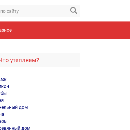
азное
Что утепляем?
раж
лкон
убы
ня
нельный дом
ча
ерь
ревянный дом