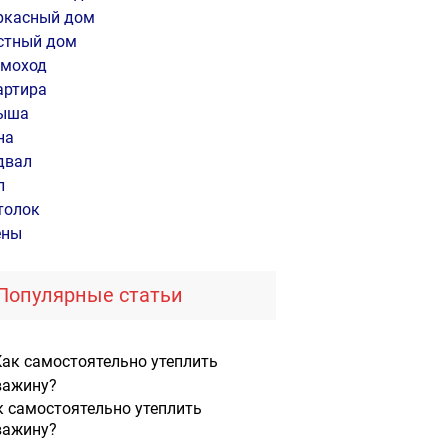
ркасный дом
стный дом
моход
артира
ыша
на
двал
л
толок
ены
Популярные статьи
к самостоятельно утеплить
важину?