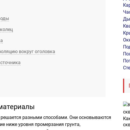
Ка
Ча
воды
Ды
Кв
 колец
Кр
Ок
да
По
золяцию вокруг оголовка
По
По
источника
Ст
 материалы
ц, решается разными способами. Они основываются
Ка
ие ниже уровня промерзания грунта,
ск