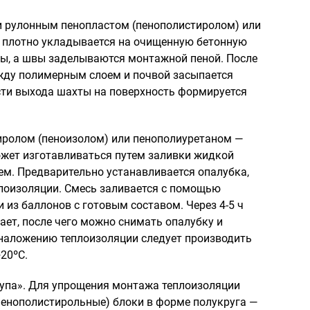
 рулонным пенопластом (пенополистиролом) или
 плотно укладывается на очищенную бетонную
ны, а швы заделываются монтажной пеной. После
жду полимерным слоем и почвой засыпается
сти выхода шахты на поверхность формируется
иролом (пеноизолом) или пенополиуретаном —
ожет изготавливаться путем заливки жидкой
ем. Предварительно устанавливается опалубка,
лоизоляции. Смесь заливается с помощью
 из баллонов с готовым составом. Через 4-5 ч
ает, после чего можно снимать опалубку и
 наложению теплоизоляции следует производить
20ºС.
лупа». Для упрощения монтажа теплоизоляции
пенополистирольные) блоки в форме полукруга —