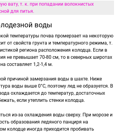
ю вату, т. к. при попадании волокнистых
сной для питья.
олодезной воды
зкой температуры почва промерзает на некоторую
ит от свойств грунта и температурного режима, т.
ристикой региона расположения колодца. Если в
я не превышает 70-80 см, то в северных широтах
а составляет 1,2-1,4 м.
ной причиной замерзания воды в шахте. Ниже
ура воды выше 0°С, поэтому лед не образуется. В
вода охлаждается до температур, достаточных
ежать, если утеплить стенки колодца.
ться из-за охлаждения воды сверху. При морозе и
ость образования ледяного панциря на
ом колодце иногда приходится пробивать