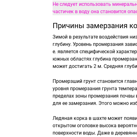
Не следует использовать минеральну
частичек в воду она становится опа
Причины замерзания к
Зимой в результате воздействия ни
глубину. Уровень промерзания завис
е. является специфической характе
южных областях глубина промерзани
может достигать 2 м. Средняя глубин
Промерзший грунт становится глав
уровня промерзания грунта температ
пределах зоны промерзания почвы 
для ее замерзания. Этого можно изб
Ледяная корка в шахте может появи
открытом оголовке высока вероятн
поверхности воды. Даже в деревянн