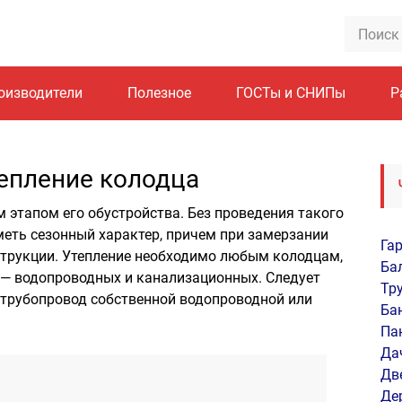
оизводители
Полезное
ГОСТы и СНИПы
Р
тепление колодца
 этапом его обустройства. Без проведения такого
еть сезонный характер, причем при замерзании
Га
трукции. Утепление необходимо любым колодцам,
Ба
, — водопроводных и канализационных. Следует
Тр
 трубопровод собственной водопроводной или
Ба
Па
Да
Дв
Де