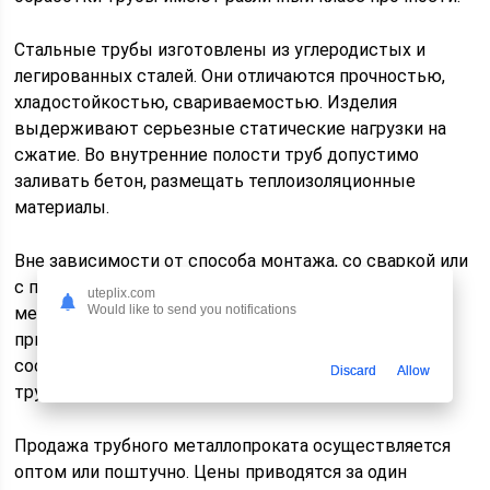
Стальные трубы изготовлены из углеродистых и
легированных сталей. Они отличаются прочностью,
хладостойкостью, свариваемостью. Изделия
выдерживают серьезные статические нагрузки на
сжатие. Во внутренние полости труб допустимо
заливать бетон, размещать теплоизоляционные
материалы.
Вне зависимости от способа монтажа, со сваркой или
с помощью крепежных изделий, профильный
uteplix.com
Would like to send you notifications
металлопрокат подходит как для самостоятельного
применения, так и использования в качестве
составных единиц в связках крупномасштабных
Discard
Allow
трубчатых конструкций.
Продажа трубного металлопроката осуществляется
оптом или поштучно. Цены приводятся за один