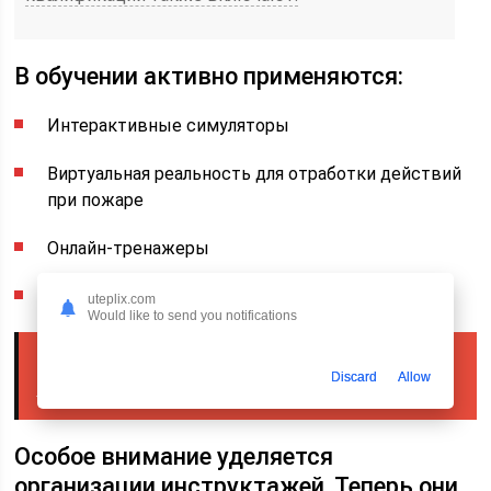
В обучении активно применяются:
Интерактивные симуляторы
Виртуальная реальность для отработки действий
при пожаре
Онлайн-тренажеры
Системы дистанционного мониторинга знаний
uteplix.com
Would like to send you notifications
Читайте также
Краны для радиатора отопления:
Discard
Allow
правильная установка
Особое внимание уделяется
организации инструктажей. Теперь они