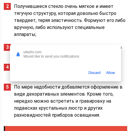
Получившееся стекло очень мягкое и имеет
тягучую структуру, которая довольно быстро
твердеет, теряя эластичность. Формуют его либо
вручную, либо используют специальные
аппараты;
Готовое изделие из хрусталя доводят до идеала
uteplix.com
руками при помощи алмазной грани;
Would like to send you notifications
Полировка хрусталя производится методом
Discard
Allow
нагревания химической кислоты;
По мере надобности добавляется оформление в
виде декоративных элементов. Кроме того,
нередко можно встретить и гравировку на
подвесках хрустальных люстр и других
разновидностей приборов освещения.