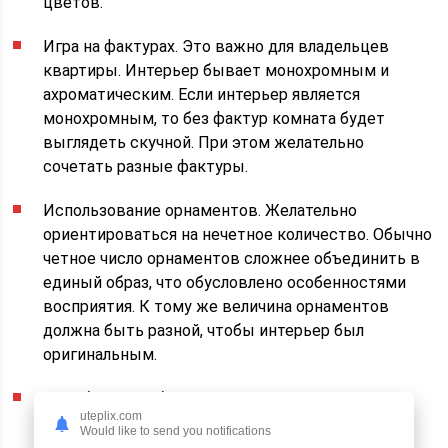
цветов.
Игра на фактурах. Это важно для владельцев
квартиры. Интерьер бывает монохромным и
ахроматическим. Если интерьер является
монохромным, то без фактур комната будет
выглядеть скучной. При этом желательно
сочетать разные фактуры.
Использование орнаментов. Желательно
ориентироваться на нечетное количество. Обычно
четное число орнаментов сложнее объединить в
единый образ, что обусловлено особенностями
восприятия. К тому же величина орнаментов
должна быть разной, чтобы интерьер был
оригинальным.
Ваз обычно не бывает много. В наши дни
uteplix.com
доступны разнообразные вазы. Модели должны
Would like to send you notifications
сочетаться друг с другом, поэтому учитывают