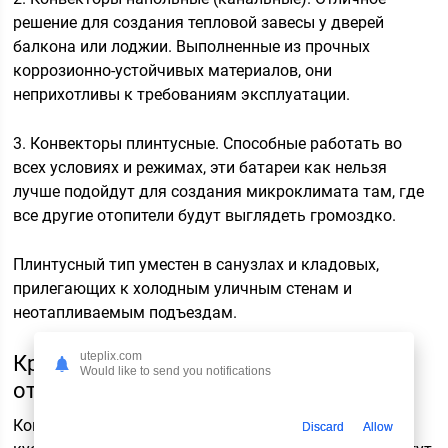
решение для создания тепловой завесы у дверей
балкона или лоджии. Выполненные из прочных
коррозионно-устойчивых материалов, они
неприхотливы к требованиям эксплуатации.
3. Конвекторы плинтусные. Способные работать во
всех условиях и режимах, эти батареи как нельзя
лучше подойдут для создания микроклимата там, где
все другие отопители будут выглядеть громоздко.
Плинтусный тип уместен в санузлах и кладовых,
прилегающих к холодным уличным стенам и
неотапливаемым подъездам.
uteplix.com
Краткое описание регистров
Would like to send you notifications
отопления
Когда-то батареи этой группы изготавливались
Discard
Allow