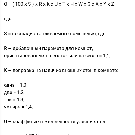
Q = ( 100 x S ) x R x K x U x T x H x W x G x X x Y x Z,
где:
S = площадь отапливаемого помещения, где:
R – добавочный параметр для комнат,
ориентированных на восток или на север = 1,1;
K – поправка на наличие внешних стен в комнате:
одна = 1,0;
две = 1,2;
три = 1,3;
четыре = 1,4;
U – коэффициент утепленности уличных стен: