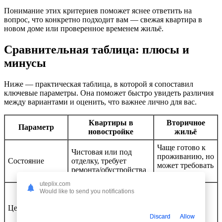
Понимание этих критериев поможет яснее ответить на
вопрос, что конкретно подходит вам — свежая квартира в
новом доме или проверенное временем жильё.
Сравнительная таблица: плюсы и
минусы
Ниже — практическая таблица, в которой я сопоставил
ключевые параметры. Она поможет быстро увидеть различия
между вариантами и оценить, что важнее лично для вас.
Квартиры в
Вторичное
Параметр
новостройке
жильё
Чаще готово к
Чистовая или под
проживанию, но
Состояние
отделку, требует
может требовать
ремонта/обустройства
косметики
uteplix.com
Гибкие
Would like to send you notifications
Часто выше за счет
предложения,
Цена
свежести и инфляции,
торг чаще
возможны акции
проходит
Discard
Allow