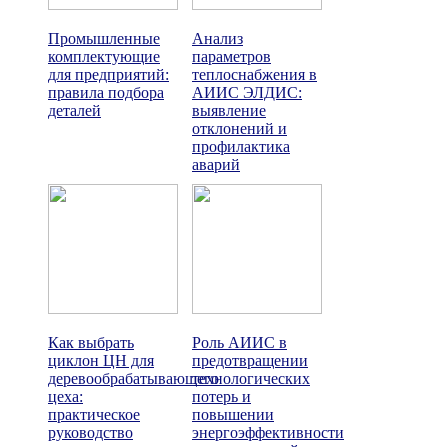
Промышленные
Анализ
комплектующие
параметров
для предприятий:
теплоснабжения в
правила подбора
АИИС ЭЛДИС:
деталей
выявление
отклонений и
профилактика
аварий
Как выбрать
Роль АИИС в
циклон ЦН для
предотвращении
деревообрабатывающего
технологических
цеха:
потерь и
практическое
повышении
руководство
энергоэффективности