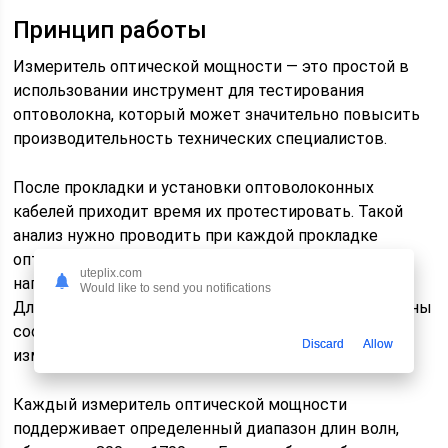
Принцип работы
Измеритель оптической мощности — это простой в
использовании инструмент для тестирования
оптоволокна, который может значительно повысить
производительность технических специалистов.
После прокладки и установки оптоволоконных
кабелей приходит время их протестировать. Такой
анализ нужно проводить при каждой прокладке
оптоволоконного кабеля по трем основным
uteplix.com
направлениям: непрерывность, потери и мощность.
Would like to send you notifications
Для того, чтобы проводить такие мероприятия, нужны
соответствующие инструменты. Во-первых,
Discard
Allow
измеритель оптической мощности.
Каждый измеритель оптической мощности
поддерживает определенный диапазон длин волн,