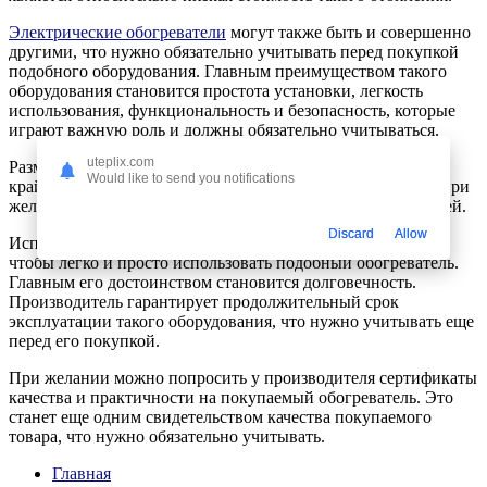
Электрические обогреватели
могут также быть и совершенно
другими, что нужно обязательно учитывать перед покупкой
подобного оборудования. Главным преимуществом такого
оборудования становится простота установки, легкость
использования, функциональность и безопасность, которые
играют важную роль и должны обязательно учитываться.
uteplix.com
Размеры оборудования могут быть разными, что играет
Would like to send you notifications
крайне важную роль при установке такого обогревателя. При
желании, можно выбирать различные модели обогревателей.
Discard
Allow
Использовать их можно в различных условиях для того,
чтобы легко и просто использовать подобный обогреватель.
Главным его достоинством становится долговечность.
Производитель гарантирует продолжительный срок
эксплуатации такого оборудования, что нужно учитывать еще
перед его покупкой.
При желании можно попросить у производителя сертификаты
качества и практичности на покупаемый обогреватель. Это
станет еще одним свидетельством качества покупаемого
товара, что нужно обязательно учитывать.
Главная