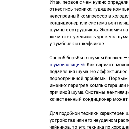
Итак, первое с чем нужно определ
отнестись техника: гудящие компь
неисправный компрессор в холодил
кондиционер или система вентиляци
шумных сотрудников. Экономия на м
же может увеличить уровень шума
у тумбочек и шкафчиков.
Способ борьбы с шумом банален — 
шумоизоляцией
. Как вариант, мож
подавления шума. Но эффективнее б
первопричиной проблемы. Первым д
именно: перегрев компьютера или
причиной шума. Системы вентиляци
качественный кондиционер может с
Для подобной техники характерен 
устройства или его неудачном расп
чайников, то эта техника по хорош