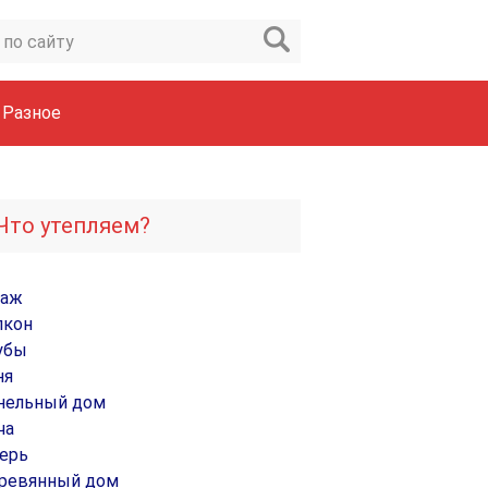
Разное
Что утепляем?
раж
лкон
убы
ня
нельный дом
ча
ерь
ревянный дом