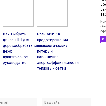
об
са
та
Как
обо
эфф
Как выбрать
Роль АИИС в
0
циклон ЦН для
предотвращении
деревообрабатывающего
технологических
цеха:
потерь и
практическое
повышении
руководство
энергоэффективности
тепловых сетей
й