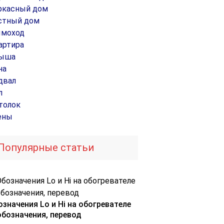
ркасный дом
стный дом
моход
артира
ыша
на
двал
л
толок
ены
Популярные статьи
означения Lo и Hi на обогревателе
обозначения, перевод