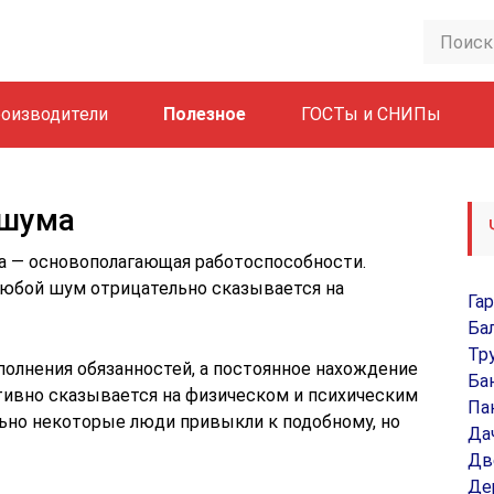
оизводители
Полезное
ГОСТы и СНИПы
 шума
а — основополагающая работоспособности.
любой шум отрицательно сказывается на
Га
Ба
Тр
олнения обязанностей, а постоянное нахождение
Ба
тивно сказывается на физическом и психическим
Па
ьно некоторые люди привыкли к подобному, но
Да
Дв
Де