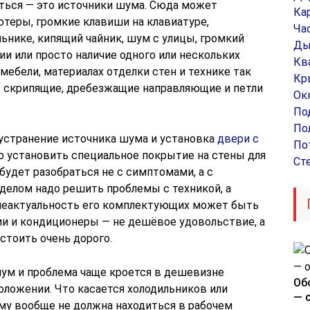
иться — это источники шума. Сюда может
Ка
ютеры, громкие клавиши на клавиатуре,
Ча
ьнике, кипящий чайник, шум с улицы, громкий
Ды
и или просто наличие одного или нескольких
Кв
ебели, материалах отделки стен и технике так
Кр
: скрипящие, дребезжащие направляющие и петли
Ок
По
По
устранение источника шума и установка
двери с
По
но установить специальное покрытие на стены для
Ст
удет разобраться не с симптомами, а с
елом надо решить проблемы с техникой, а
 неактуальность его комплектующих может быть
и и кондиционеры — не дешёвое удовольствие, а
тоить очень дорого.
шум и проблема чаще кроется в дешевизне
Об
оложении. Что касается холодильников или
— 
ему вообще не должна находиться в рабочем