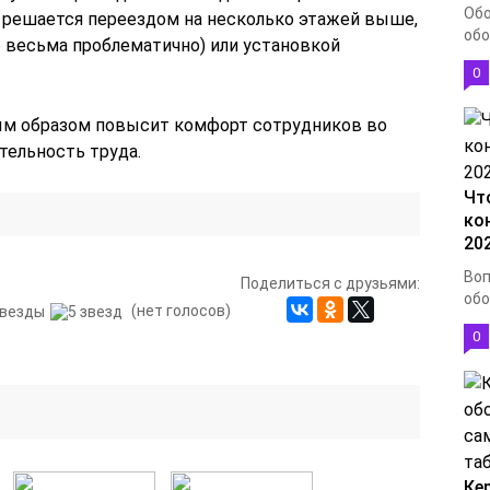
Обо
 решается переездом на несколько этажей выше,
обо
о весьма проблематично) или установкой
0
м образом повысит комфорт сотрудников во
тельность труда.
Чт
ко
20
Воп
Поделиться с друзьями:
обо
(нет голосов)
0
Ке