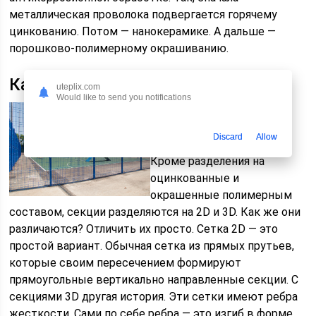
металлическая проволока подвергается горячему
цинкованию. Потом — нанокерамике. А дальше —
порошково-полимерному окрашиванию.
Какие бывают сетки
uteplix.com
Would like to send you notifications
И еще одно весомое
преимущество —
Discard
Allow
многообразие выбора.
Кроме разделения на
оцинкованные и
окрашенные полимерным
составом, секции разделяются на 2D и 3D. Как же они
различаются? Отличить их просто. Сетка 2D — это
простой вариант. Обычная сетка из прямых прутьев,
которые своим пересечением формируют
прямоугольные вертикально направленные секции. С
секциями 3D другая история. Эти сетки имеют ребра
жесткости. Сами по себе ребра — это изгиб в форме