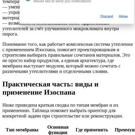
температуры внутри помещения;
Would like to send you notifications
— уменьшение рисков конденсации и образования грибка;
— упрощение обслуживания и повышения срока службы
Discard
Allow
материалов;
— возможность использования более эффективных
утеплителей за счёт улучшенного микроклимата внутри
пирога.
Понимание того, как работает комплексная система утепления
с применением Изоспана, помогает проектировщикам и
строителям выбирать правильные сочетания материалов. Это
не просто набор продуктов, а единая архитектура, где
мембрана выступает модулем, который можно сочетать с
различными утеплителями и отделочными слоями.
Практическая часть: виды и
применение Изоспана
Ниже приведена краткая сводка по типам мембран и их
применению. Таблица поможет выбрать ориентир для
конкретной задачи при строительстве или реконструкции.
Основная
Тип мембраны
Где применять
Преимущ
функция