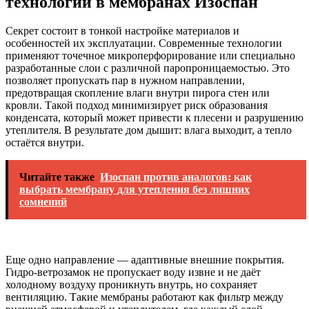
технологии в мембранах Изоспан
Секрет состоит в тонкой настройке материалов и
особенностей их эксплуатации. Современные технологии
применяют точечное микроперфорирование или специально
разработанные слои с различной паропроницаемостью. Это
позволяет пропускать пар в нужном направлении,
предотвращая скопление влаги внутри пирога стен или
кровли. Такой подход минимизирует риск образования
конденсата, который может привести к плесени и разрушению
утеплителя. В результате дом дышит: влага выходит, а тепло
остаётся внутри.
Читайте также
Изоспан против аналогов: как
выбрать мембрану для утепления без лишних
сомнений
Еще одно направление — адаптивные внешние покрытия.
Гидро-ветрозамок не пропускает воду извне и не даёт
холодному воздуху проникнуть внутрь, но сохраняет
вентиляцию. Такие мембраны работают как фильтр между