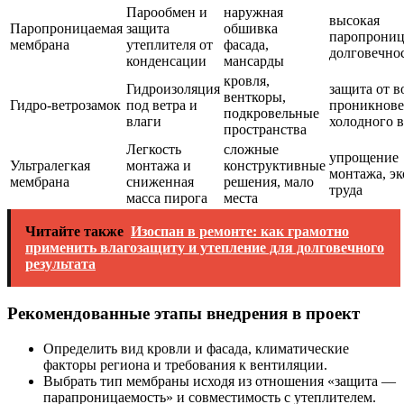
Парообмен и
наружная
высокая
Паропроницаемая
защита
обшивка
паропрониц
мембрана
утеплителя от
фасада,
долговечно
конденсации
мансарды
кровля,
Гидроизоляция
защита от в
венткоры,
Гидро-ветрозамок
под ветра и
проникнов
подкровельные
влаги
холодного в
пространства
Легкость
сложные
упрощение
Ультралегкая
монтажа и
конструктивные
монтажа, э
мембрана
сниженная
решения, мало
труда
масса пирога
места
Читайте также
Изоспан в ремонте: как грамотно
применить влагозащиту и утепление для долговечного
результата
Рекомендованные этапы внедрения в проект
Определить вид кровли и фасада, климатические
факторы региона и требования к вентиляции.
Выбрать тип мембраны исходя из отношения «защита —
парапроницаемость» и совместимость с утеплителем.