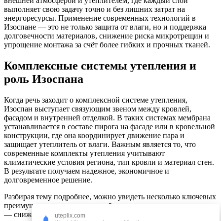
внешней атмосферой и утеплителем, где каждый слой
выполняет свою задачу точно и без лишних затрат на
энергоресурсы. Применение современных технологий в
Изоспане — это не только защита от влаги, но и поддержка
долговечности материалов, снижение риска микротрещин и
упрощение монтажа за счёт более гибких и прочных тканей.
Комплексные системы утепления и
роль Изоспана
Когда речь заходит о комплексной системе утепления,
Изоспан выступает связующим звеном между кровлей,
фасадом и внутренней отделкой. В таких системах мембрана
устанавливается в составе пирога на фасаде или в кровельной
конструкции, где она координирует движение пара и
защищает утеплитель от влаги. Важным является то, что
современные комплекты утепления учитывают
климатические условия региона, тип кровли и материал стен.
В результате получаем надежное, экономичное и
долговременное решение.
Разбирая тему подробнее, можно увидеть несколько ключевых
преимуществ таких интеграций:
— снижение теплопотерь за счет поддержания ровной
uteplix.com