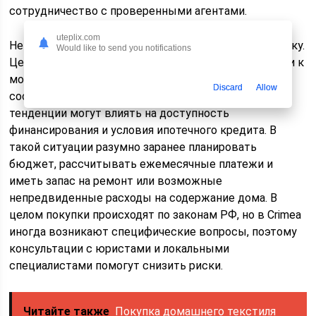
сотрудничество с проверенными агентами.
uteplix.com
Не менее важно учитывать экономическую динамику.
Would like to send you notifications
Цены на недвижимость зависят от района, близости к
морю и инфраструктуры, а также от общего
Discard
Allow
состояния рынка. Валютные и санкционные
тенденции могут влиять на доступность
финансирования и условия ипотечного кредита. В
такой ситуации разумно заранее планировать
бюджет, рассчитывать ежемесячные платежи и
иметь запас на ремонт или возможные
непредвиденные расходы на содержание дома. В
целом покупки происходят по законам РФ, но в Crimea
иногда возникают специфические вопросы, поэтому
консультации с юристами и локальными
специалистами помогут снизить риски.
Читайте также
Покупка домашнего текстиля