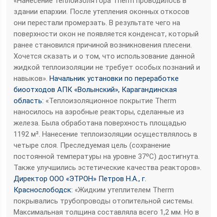
«Нанесение теплоизолятора Therm проводилось в
здании епархии. После утепления оконных откосов
они перестали промерзать. В результате чего на
поверхности окон не появляется конденсат, который
ранее становился причиной возникновения плесени.
Хочется сказать и о том, что использование данной
жидкой теплоизоляции не требует особых познаний и
навыков».
Начальник установки по переработке
биоотходов АПК «Волынский», Карагандинская
область:
«Теплоизоляционное покрытие Therm
наносилось на аэробные реакторы, сделанные из
железа. Была обработана поверхность площадью
1192 м². Нанесение теплоизоляции осуществлялось в
четыре слоя. Преследуемая цель (сохранение
постоянной температуры на уровне 37ºС) достигнута.
Также улучшились эстетические качества реакторов».
Директор ООО «ЭТРОН» Петров Н.А., г.
Краснослободск:
«Жидким утеплителем Therm
покрывались трубопроводы отопительной системы.
Максимальная толщина составляла всего 1,2 мм. Но в