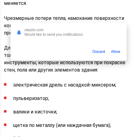
меняется.
Чрезмерные потери тепла, намокание поверхности
конструкций, появление грибка и плесени — все эти
uteplix.com
проблемы решаются с помощью утеплителя Therm.
Would like to send you notifications
Для нанесения тонкой пленки теплоизоляции
Discard
Allow
толщиной 1-5 мм потребуются стандартные
инструменты, которые используются при покраске
стен, пола или других элементов здания:
электрическая дрель с насадкой-миксером;
пульверизатор;
валики и кисточки;
щетка по металлу (или наждачная бумага);