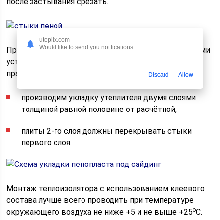
после застывания срезать.
uteplix.com
Would like to send you notifications
При укладке пенопласта под сайдинг между брусьями
установленной обрешётки соблюдаем следующие
правила:
Discard
Allow
производим укладку утеплителя двумя слоями
толщиной равной половине от расчётной,
плиты 2-го слоя должны перекрывать стыки
первого слоя.
Монтаж теплоизолятора с использованием клеевого
состава лучше всего проводить при температуре
о
окружающего воздуха не ниже +5 и не выше +25
С.