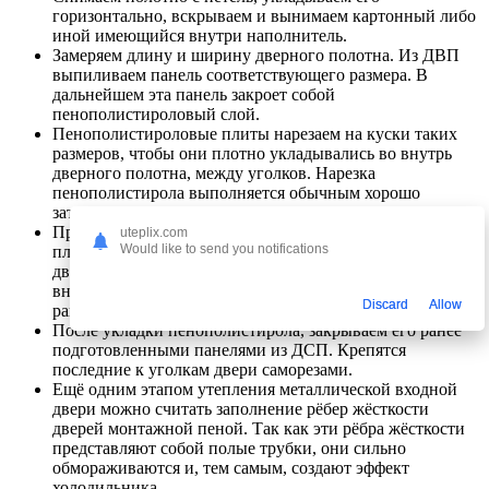
горизонтально, вскрываем и вынимаем картонный либо
иной имеющийся внутри наполнитель.
Замеряем длину и ширину дверного полотна. Из ДВП
выпиливаем панель соответствующего размера. В
дальнейшем эта панель закроет собой
пенополистироловый слой.
Пенополистироловые плиты нарезаем на куски таких
размеров, чтобы они плотно укладывались во внутрь
дверного полотна, между уголков. Нарезка
пенополистирола выполняется обычным хорошо
заточенным ножом.
При помощи монтажного силикона крепим полученные
uteplix.com
Would like to send you notifications
плиты пенополистирола к внутренней поверхности
дверного полотна. Силикон следует наносить на всю
внутреннюю поверхность дверного полотна
Discard
Allow
равномерным, плотным слоем.
После укладки пенополистирола, закрываем его ранее
подготовленными панелями из ДСП. Крепятся
последние к уголкам двери саморезами.
Ещё одним этапом утепления металлической входной
двери можно считать заполнение рёбер жёсткости
дверей монтажной пеной. Так как эти рёбра жёсткости
представляют собой полые трубки, они сильно
обмораживаются и, тем самым, создают эффект
холодильника.