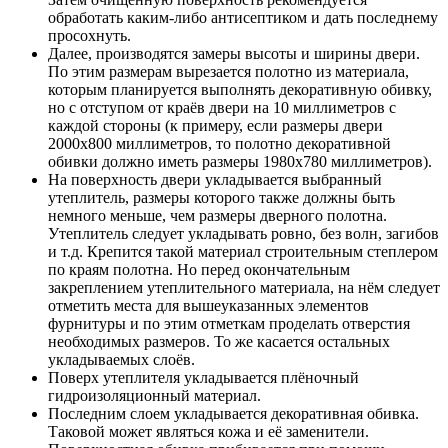
обработать каким-либо антисептиком и дать последнему
просохнуть.
Далее, производятся замеры высоты и ширины двери.
По этим размерам вырезается полотно из материала,
которым планируется выполнять декоративную обивку,
но с отступом от краёв двери на 10 миллиметров с
каждой стороны (к примеру, если размеры двери
2000х800 миллиметров, то полотно декоративной
обивки должно иметь размеры 1980х780 миллиметров).
На поверхность двери укладывается выбранный
утеплитель, размеры которого также должны быть
немного меньше, чем размеры дверного полотна.
Утеплитель следует укладывать ровно, без волн, загибов
и т.д. Крепится такой материал строительным степлером
по краям полотна. Но перед окончательным
закреплением утеплительного материала, на нём следует
отметить места для вышеуказанных элементов
фурнитуры и по этим отметкам проделать отверстия
необходимых размеров. То же касается остальных
укладываемых слоёв.
Поверх утеплителя укладывается плёночный
гидроизоляционный материал.
Последним слоем укладывается декоративная обивка.
Таковой может являться кожа и её заменители.