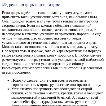
Если дверь ведёт в не сильновлажную комнату, то можно
применить такой утепляющий материал, как обычная вата.
Она подойдёт только в случае, если утепляется внутренняя
сторона двери. Если же комната обладает повышенной
влажностью или обивке подвергается внешняя сторона, то
необходимо в качестве утеплителя применять поролон, а ещё
лучше — изолон. Это особенно актуально, когда
устанавливаются утепленные двери для загородного дома.
Можно также использовать войлок или минеральную вату.
Последняя хоть и дороже, зато её характеристики на порядок
выше аналогичных показателей у поролона. В любом случае
рекомендуется поверх утеплителя укладывать слой плёночной
гидроизоляции, а затем уже декоративную обивку.
Рассмотрим пример утепления внешней стороны деревянной
двери поролоном.
Полотно следует снять с навесов и разместить
горизонтально, к примеру, на столе или прямо на полу.
Утепляемую поверхность освобождают от старой
обивки, если таковая имеется, краски, грязи и зачищают
мелкозернистой наждачной бумагой. А также от всей
имеющейся фурнитуры (глазок, замок, ручка и т. д.).
Затем очищенную поверхность рекомендуется