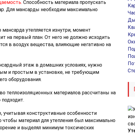
цаемость.
Способность материала пропускать
Ка
пар. Для мансарды необходим максимально
Ча
Ды
Кв
о мансарда утепляется изнутри, момент
Кр
т на первый план. От него не должно исходить
Ок
ятся в воздух вещества, влияющие негативно на
По
По
По
нсардный этаж в домашних условиях, нужно
Ст
ным и простым в установке, не требующим
его оборудования.
о теплоизоляционных материалов рассчитаны на
 подходит.
, учитывая конструктивные особенности
 чтобы материал для утепления был максимально
горение и выделял минимум токсических
Ут