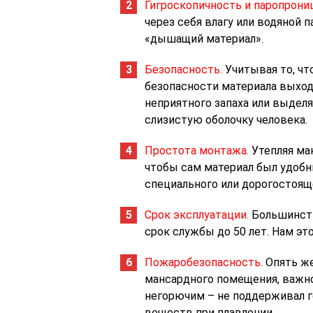
Гигроскопичность и паропрони
через себя влагу или водяной 
«дышащий материал».
Безопасность.
Учитывая то, чт
безопасности материала выходи
неприятного запаха или выдел
слизистую оболочку человека.
Простота монтажа.
Утепляя ма
чтобы сам материал был удоб
специального или дорогостоящ
Срок эксплуатации.
Большинств
срок службы до 50 лет. Нам это
Пожаробезопасность.
Опять же
мансардного помещения, важно
негорючим – не поддерживал 
веществ при плавлении.