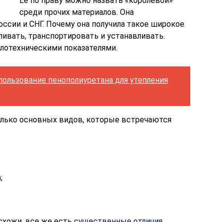
Ее по праву можно назвать «королевой»
среди прочих материалов. Она
оссии и СНГ. Почему она получила такое широкое
ливать, транспортировать и устанавливать.
лотехническими показателями.
пользование пенополиуретана для утепления
олько основных видов, которые встречаются
;
схожи, все же есть
существенные отличия
,