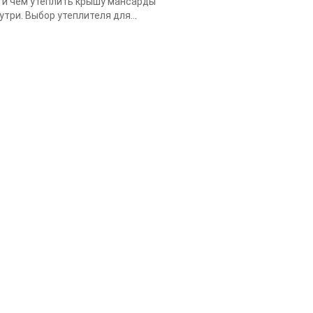
 и чем утеплить крышу мансарды
утри. Выбор утеплителя для...