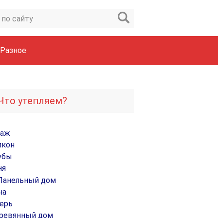
Разное
Что утепляем?
раж
лкон
убы
ня
Панельный дом
ча
ерь
ревянный дом