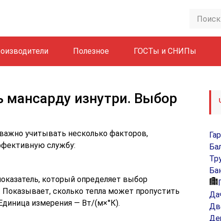
оизводители
Полезное
ГОСТы и СНИПы
 мансарду изнутри. Выбор
 важно учитывать несколько факторов,
Га
ффективную службу:
Ба
Тр
Ба
оказатель, который определяет выбор
. Показывает, сколько тепла может пропустить
Да
Единица измерения — Вт/(м×°К).
Дв
Де