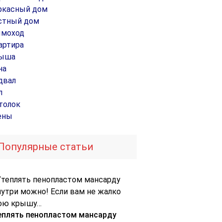
ркасный дом
стный дом
моход
артира
ыша
на
двал
л
толок
ены
Популярные статьи
еплять пенопластом мансарду