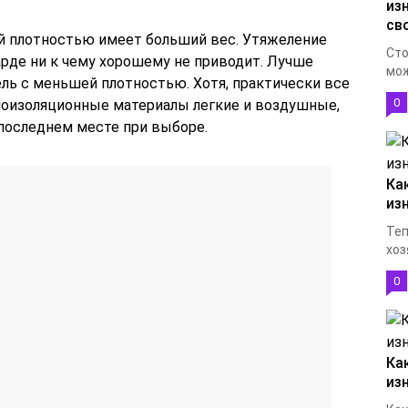
из
св
й плотностью имеет больший вес. Утяжеление
Сто
рде ни к чему хорошему не приводит. Лучше
мож
ель с меньшей плотностью. Хотя, практически все
0
лоизоляционные материалы легкие и воздушные,
 последнем месте при выборе.
Ка
из
Теп
хоз
0
Ка
из